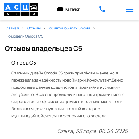
Каталог
Главная
Отзывы
об автомобилях Omoda
о модели Omoda C5
Отзывы владельцев С5
Omoda C5
Стильный дизайн Omoda C5 сразу привлёк внимание, но я
переживала за надёжность новой марки. Консультант Денис
предоставил данные краш-тестов и гарантийные условия –
это убедило. В салоне предложили выгодный трейд-ин моего
старого авто, а оформление документов заняло меньше дня.
За два месяца эксплуатации – полный восторг от
мультимедийной системы и экономичного расхода.
Ольга, 33 года, 06.24.2025