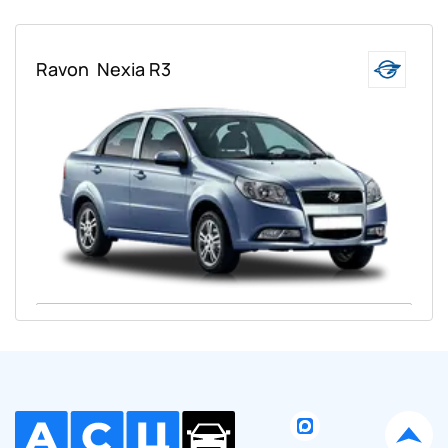
Ravon
Nexia R3
Ваше имя:
Оставить заявку
Отправляя данную форму Вы даете
согласие на обработку
своих