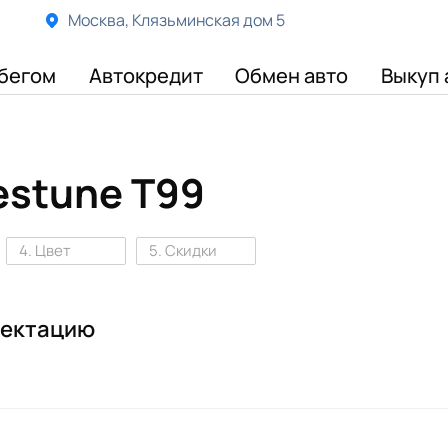
Москва, Клязьминская дом 5
бегом
Автокредит
Обмен авто
Выкуп 
estune T99
4. Цвет
5. Скидки
лектацию