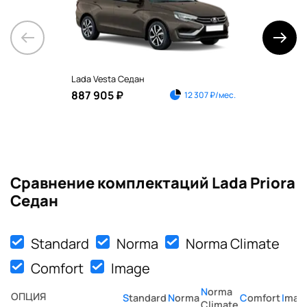
Lada Vesta Седан
Lada
887 905 ₽
742
12 307 ₽/мес.
Сравнение комплектаций Lada Priora
Седан
Standard
Norma
Norma Climate
Comfort
Image
Norma
ОПЦИЯ
Standard
Norma
Comfort
Imag
Climate