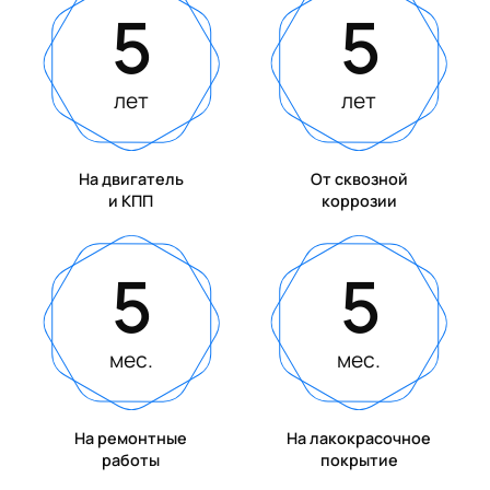
5
5
лет
лет
На двигатель
От сквозной
и КПП
коррозии
5
5
мес.
мес.
На ремонтные
На лакокрасочное
работы
покрытие