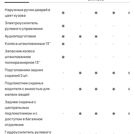
Наружные ручки дверей в
◉
-
◉
◉
◉
цвет кузова
Электроусилитель
◉
-
-
-
-
рулевого управления
Аудиоподготовка
◉
◉
◉
-
-
Колеса штампованные 13''
◉
-
-
-
-
Запасное колесо
штампованное
◉
-
-
-
-
полноразмерное 13''
Подголовники задних
-
◉
◉
◉
◉
сидений 2 шт.
Подлокотник сиденья
водителя с емкостью для
-
◉
◉
◉
◉
мелких вещей
Заднее сиденье с
центральным
подлокотником и с
-
◉
◉
◉
◉
доступом в багажное
отделение
Гидроусилитель рулевого