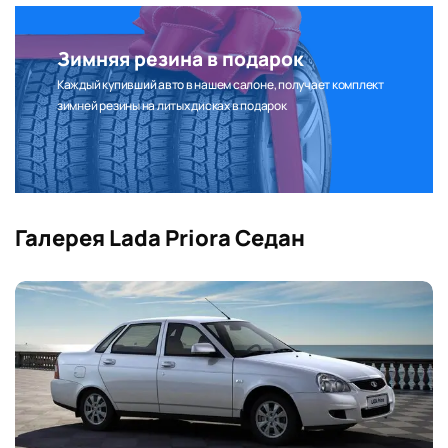
Воздушный фильтр салона
Y
Y
Y
Y
Y
Зимняя резина в подарок
Каждый купивший авто в нашем салоне, получает комплект
зимней резины на литых дисках в подарок
Галерея Lada Priora Седан