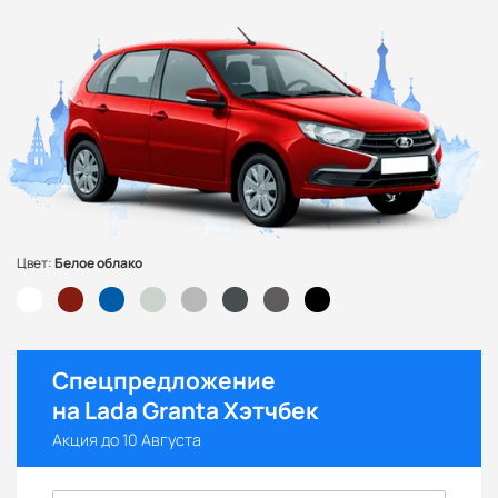
Цвет:
Белое облако
Спецпредложение
на Lada Granta Хэтчбек
Акция до 10 Августа