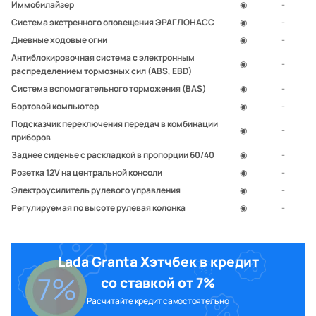
Иммобилайзер
◉
-
Система экстренного оповещения ЭРАГЛОНАСС
◉
-
Дневные ходовые огни
◉
-
Антиблокировочная система с электронным
◉
-
распределением тормозных сил (ABS, EBD)
Система вспомогательного торможения (BAS)
◉
-
Бортовой компьютер
◉
-
Подсказчик переключения передач в комбинации
◉
-
приборов
Заднее сиденье с раскладкой в пропорции 60/40
◉
-
Розетка 12V на центральной консоли
◉
-
Электроусилитель рулевого управления
◉
-
Регулируемая по высоте рулевая колонка
◉
-
Воздушный фильтр салона
◉
-
Центральный замок
◉
-
Lada Granta Хэтчбек в кредит
Электростеклоподъемники передних дверей
◉
-
7%
Аудиоподготовка
◉
-
со ставкой от 7%
Антенна наружная
◉
-
Расчитайте кредит самостоятельно
14″ стальные диски
◉
-