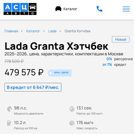
Каталог
Главная
Каталог
Lada
Granta Хэтчбек
Новый
Lada Granta Хэтчбек
2025–2026, цена, характеристики, комплектации в Москве
0%
рассрочка
778 500 ₽
от 7%
кредит
479 575 ₽
мин. цена
В кредит от 6 647 ₽/мес.
98 л.с.
13.1 сек.
Мощность двигателя
Разгон до 100 км/ч
10.2 л
176 км/ч
Расход на 100 км
Макс. скорость