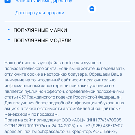
Написать письмо директору
пассажира - с отключением
Договор купли-продажи
Боковые подушки безопасности
-
-
◉
-
спереди
Шторки безопасности и боковые
-
-
◉
-
ПОПУЛЯРНЫЕ МАРКИ
подушки безопасности спереди
Набор автомобилиста
-
-
◉
-
ПОПУЛЯРНЫЕ МОДЕЛИ
Система "ЭРА-ГЛОНАСС"
-
-
◉
-
Мультимедийная система Bolero
-
-
◉
-
8 динамиков
-
-
◉
-
Наш сайт использует файлы cookie для лучшего
пользовательского опыта. Если вы не хотите их передавать,
Радио Swing - 2DIN, SD, USB-C, MP3
-
-
◉
-
отключите cookie в настройках браузера. Обращаем Ваше
Bluetooth
-
-
◉
-
внимание на то, что данный сайт носит исключительно
Функция SmartLink
-
-
◉
-
информационный характер и ни при каких условиях не
является публичной офертой, определяемой положениями
Многофункциональное 3-спицевое
статьи 437 Гражданского кодекса Российской Федерации.
кожаное рулевое колесо с
-
-
◉
-
Для получения более подробной информации об указанных
управлением радио и телефоном
акциях, а также о стоимости автомобилей обращайтесь к
Многофункциональное 3-спицевое
менеджерам по продажам.
кожаное рулевое колесо с
-
-
◉
-
Права на сайт принадлежат ООО «АСЦ» (ИНН 7743470305,
подогревом
ОГРН 1257700197974 от 24.04.2025) тел. +7 (925) 436-17-07 ,
Кондиционер
-
-
◉
-
адрес эл. почты buh@ascauto.ru. Кредитор: АО «ТБанк»,