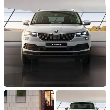
подогревом - 6 900 руб.
Bluetooth - 6 500 руб.
◉
-
-
-
Функция SmartLink - 9 900 руб.
◉
◉
-
-
Комбинированная обивка сидений
(искусственная кожа/
-
◉
-
◉
искусственная замша)
Задний центральный подлокотник
-
◉
-
◉
Атмосферная светодиодная
-
◉
-
◉
подсветка салона (10 цветов)
2 лампы для чтения спереди и
-
◉
-
◉
сзади (LED)
Светодиодная подсветка
пространства для ног спереди и
-
◉
-
◉
сзади
Очечник
-
◉
-
◉
Фонарик в багажном отделении
-
◉
-
◉
Розетка 12В в багажнике
-
◉
-
◉
Хром-пакет интерьера Ambition
-
◉
◉
-
Хром-пакет интерьера Style
-
◉
-
-