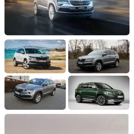
подогревом - 6 900 руб.
Assist - 15 700 руб.
Функция SmartLink - 9 900 руб.
Индикатор непристегнутого ремня
безопасности для всех пассажиров
◉
◉
-
-
Розетка 230В и 1 USB-C сзади - 11 100 руб.
- 3 700 руб.
Подушка безопасности для защиты
◉
◉
-
◉
коленей водителя - 13 900 руб.
Круиз-контроль с ограничителем
◉
-
-
-
скорости - 11 900 руб.
Задние датчики парковки - 18 400
◉
-
-
-
руб.
Передние и задние датчики
◉
-
-
-
парковки - 34 900 руб.
Противоугонная сигнализация - 11
◉
◉
-
-
900 руб.
Обогрев лобового стекла - 10 600
◉
◉
-
◉
руб.
Стояночный отопитель с
дистанционным управлением - 54
◉
◉
-
◉
500 руб.
Многофункциональное 3-слицевое
кожаное рулевое колесо с
◉
-
-
-