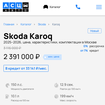
Каталог
Главная
Каталог
Skoda
Karoq
Новый
Skoda Karoq
2025–2026, цена, характеристики, комплектации в Москве
0%
рассрочка
3 116 000 ₽
от 7%
кредит
2 391 000 ₽
мин. цена
В кредит от 33 141 ₽/мес.
150 л.с.
12.9 сек.
Мощность двигателя
Разгон до 100 км/ч
10.1 л
199 км/ч
Расход на 100 км
Макс. скорость