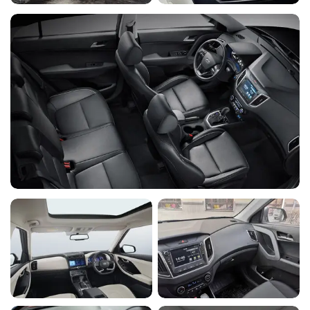
Подогрев задних сидений
-
-
-
-
◉
Мультимедийная система
с сенсорным экраном 7'',
интеграцией со
-
-
-
-
◉
смартфонами (Apple
CarPlay™/Android Auto™) и
Яндекс.Авто
Навигационная система2 с
7'' экраном и интеграцией
-
-
-
-
◉
со смартфонами (Apple
CarPlay™/Android Auto™3)
Передние и задние
Y
Y
Y
Y
Y
подголовники
Зеркальца в
солнцезащитных
Y
Y
Y
Y
Y
козырьках
Футляр для очков в
Y
Y
Y
Y
Y
потолочной консоли
Пластиковые накладки на
Y
Y
Y
Y
Y
порогах дверей
Дневные ходовые огни
Y
Y
Y
Y
Y