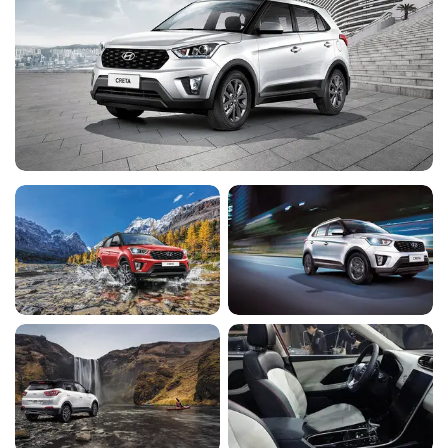
Вставки на внутренней
отделке дверей
-
-
-
-
◉
(искуcственная кожа)
Центральный задний
-
-
-
-
◉
подголовник
Ручки дверей с
-
-
-
-
◉
хромированной отделкой
Задние фонари со
-
-
-
-
◉
светодиодами
Решетка радиатора с
хромированными
-
-
-
-
◉
элементами
Серебристые накладки на
передний и задний
-
-
-
-
◉
бамперы
Система доступа в салон
без ключа и кнопка запуска
-
-
-
-
◉
двигателя
Повторители сигналов
поворота в корпусах
-
-
-
-
◉
наружных зеркал