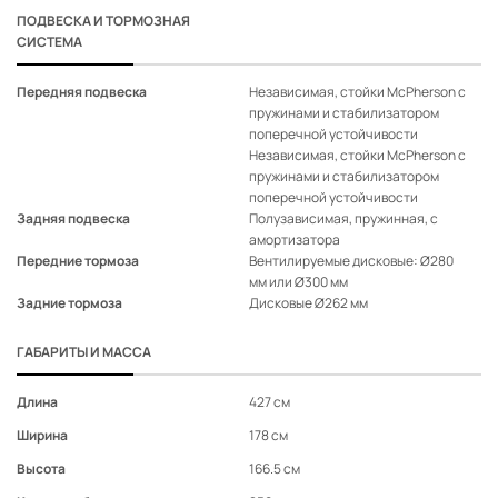
безопасности
ПОДВЕСКА И ТОРМОЗНАЯ
Задние датчики парковки
-
-
-
◉
◉
СИСТЕМА
Датчик света
-
-
-
◉
◉
Камера заднего вида с
Передняя подвеска
Независимая, стойки McPherson с
Не
динамической разметкой
-
-
-
◉
◉
пружинами и стабилизатором
пр
траектории
поперечной устойчивости
по
Независимая, стойки McPherson с
Не
Круиз-контроль
-
-
-
◉
◉
пружинами и стабилизатором
пр
Подогрев лобового стекла
-
-
-
◉
◉
поперечной устойчивости
по
Подогрев форсунок
Задняя подвеска
Полузависимая, пружинная, с
Не
-
-
-
◉
◉
стеклоомывателя
амортизатора
Подогрев руля
-
-
-
◉
◉
Передние тормоза
Вентилируемые дисковые: Ø280
Ве
мм или Ø300 мм
мм
Электростеклоподъемник
Задние тормоза
Дисковые Ø262 мм
Ди
водителя с опусканием/
поднятием однократным
-
-
-
◉
◉
нажатием, безопасным
ГАБАРИТЫ И МАССА
доводчиком и задержкой
отключения
Длина
427 см
42
Аудиосистема с 5" экраном
-
-
-
◉
-
Ширина
178 см
17
(Радио/MP3)
Высота
166.5 см
16
Два дополнительных
высокочастотных
-
-
-
◉
◉