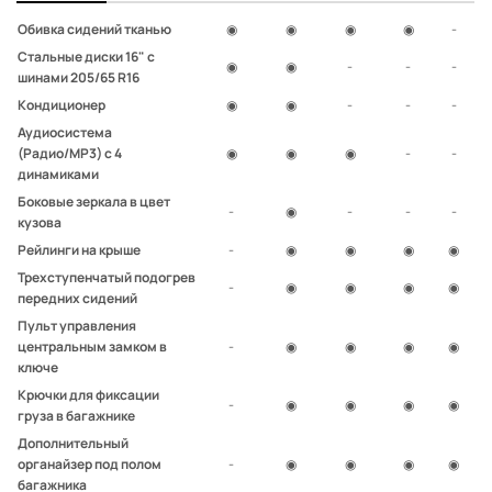
Обивка сидений тканью
◉
◉
◉
◉
-
Стальные диски 16" с
◉
◉
-
-
-
шинами 205/65 R16
Кондиционер
◉
◉
-
-
-
Аудиосистема
(Радио/MP3) с 4
◉
◉
◉
-
-
динамиками
Боковые зеркала в цвет
-
◉
-
-
-
кузова
Рейлинги на крыше
-
◉
◉
◉
◉
Трехступенчатый подогрев
-
◉
◉
◉
◉
передних сидений
Пульт управления
центральным замком в
-
◉
◉
◉
◉
ключе
Крючки для фиксации
-
◉
◉
◉
◉
груза в багажнике
Дополнительный
органайзер под полом
-
◉
◉
◉
◉
багажника