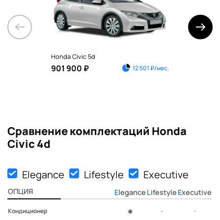
Honda Civic 5d
Hon
901 900 ₽
1 7
12 501 ₽/мес.
Сравнение комплектаций Honda
Civic 4d
Elegance
Lifestyle
Executive
ОПЦИЯ
Elegance
Lifestyle
Executive
Кондиционер
◉
-
-