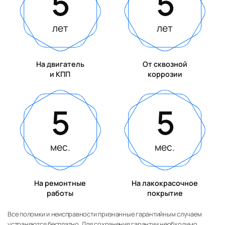
5
5
лет
лет
На двигатель
От сквозной
и КПП
коррозии
5
5
мес.
мес.
На ремонтные
На лакокрасочное
работы
покрытие
Все поломки и неисправности признанные гарантийным случаем
устраняются бесплатно. Для сохранения гарантии необходимо