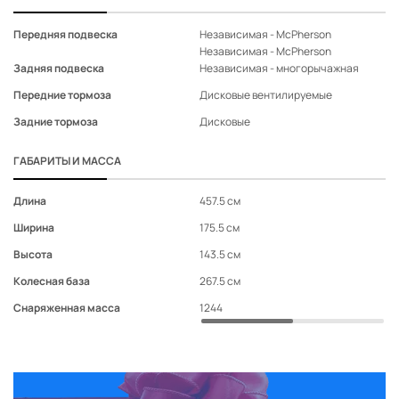
Передняя подвеска
Независимая - McPherson
Не
Независимая - McPherson
Не
Задняя подвеска
Независимая - многорычажная
Не
Передние тормоза
Дисковые вентилируемые
Ди
Задние тормоза
Дисковые
Ди
ГАБАРИТЫ И МАССА
Длина
457.5 см
45
Ширина
175.5 см
17
Высота
143.5 см
14
Колесная база
267.5 см
26
Снаряженная масса
1244
12