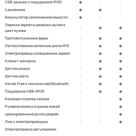
USB-разъем с поддержкой iPOD
◉
-
-
4 динамика
◉
◉
-
Аккумулятор увеличенной емкости
◉
-
-
Окраска зеркал и дверных ручек в
-
◉
◉
цвет кузова
Противотуманные фары
-
◉
◉
Легкосплавные колесные диски R16
-
◉
◉
Электропривод складывания зеркал
-
◉
◉
Климат-контроль
-
◉
◉
Датчик дождя
-
◉
◉
Датчик света
-
◉
◉
Hands Free с технологией Bluetooth
-
◉
◉
Поддержка USB+iPOD
-
◉
◉
Кожаная отделка салона
-
-
◉
Рулевое колесо отделка кожей
-
-
◉
хромированные ручки дверей
-
-
◉
Люк с электроприводом
-
-
◉
Электропривод регулировки
-
-
◉
передних сидений