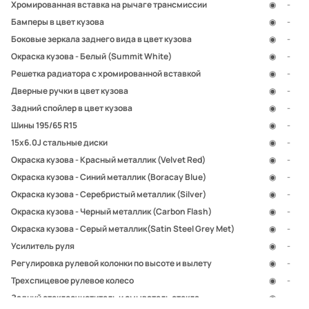
Хромированная вставка на рычаге трансмиссии
◉
-
Бамперы в цвет кузова
◉
-
Боковые зеркала заднего вида в цвет кузова
◉
-
Окраска кузова - Белый (Summit White)
◉
-
Решетка радиатора с хромированной вставкой
◉
-
Дверные ручки в цвет кузова
◉
-
Задний спойлер в цвет кузова
◉
-
Шины 195/65 R15
◉
-
15x6.0J стальные диски
◉
-
Окраска кузова - Красный металлик (Velvet Red)
◉
-
Окраска кузова - Синий металлик (Boracay Blue)
◉
-
Окраска кузова - Серебристый металлик (Silver)
◉
-
Окраска кузова - Черный металлик (Carbon Flash)
◉
-
Окраска кузова - Серый металлик(Satin Steel Grey Met)
◉
-
Усилитель руля
◉
-
Регулировка рулевой колонки по высоте и вылету
◉
-
Трехспицевое рулевое колесо
◉
-
Задний стеклоочиститель и омыватель стекла
◉
-