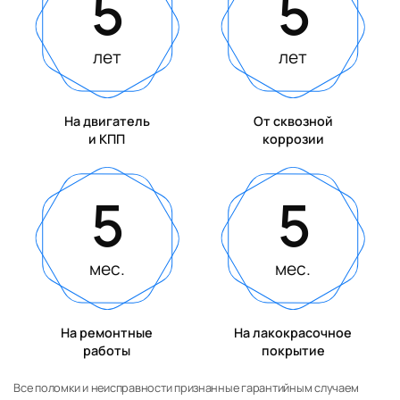
5
5
лет
лет
На двигатель
От сквозной
и КПП
коррозии
5
5
мес.
мес.
На ремонтные
На лакокрасочное
работы
покрытие
Все поломки и неисправности признанные гарантийным случаем