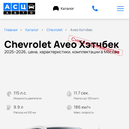
Каталог
Главная
Каталог
Chevrolet
Aveo Хэтчбек
Снята с производства
Chevrolet Aveo Хэтчбек
2025–2026, цена, характеристики, комплектации в Москве
115 л.с.
11.7 сек.
Мощность двигателя
Разгон до 100 км/ч
9.9 л
186 км/ч
Расход на 100 км
Макс. скорость