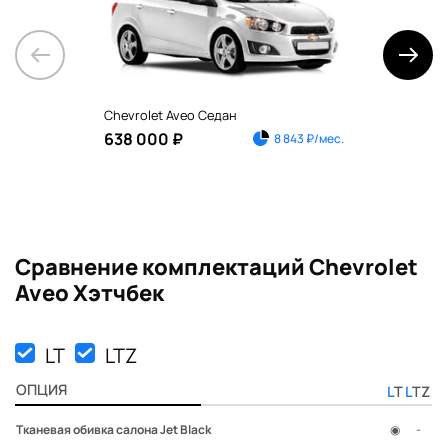
Chevrolet Aveo Седан
Chev
638 000 ₽
1 1
8 843 ₽/мес.
Сравнение комплектаций Chevrolet
Aveo Хэтчбек
LT
LTZ
ОПЦИЯ
LT
LTZ
Тканевая обивка салона Jet Black
◉
-