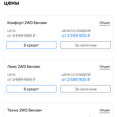
цены
Комфорт 2WD Бензин
Опции
ЦЕНА
ЦЕНА СО СКИДКОЙ
от
2 599 900
₽
от
2 599 900
₽
В кредит
За наличные
Люкс 2WD Бензин
Опции
БЕЗОПАСНОСТЬ
ЦЕНА
ЦЕНА СО СКИДКОЙ
Антиблокировочная система (ABS)
от
2 689 900
₽
от
2 689 900
₽
Антипробуксовочная система (ASR)
В кредит
За наличные
Датчик давления в шинах
Крепление детского кресла (задний ряд) ISOFIX
Подушка безопасности водителя
Подушка безопасности пассажира
Техно 2WD Бензин
Опции
БЕЗОПАСНОСТЬ
Подушки безопасности боковые