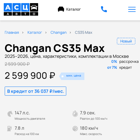
Каталог
Главная
Каталог
Changan
CS35 Max
Новый
Changan CS35 Max
2025–2026, цена, характеристики, комплектации в Москве
0%
рассрочка
2 599 900 ₽
от 7%
кредит
2 599 900 ₽
мин. цена
В кредит от 36 037 ₽/мес.
147 л.с.
7.9 сек.
Мощность двигателя
Разгон до 100 км/ч
7.8 л
180 км/ч
Расход на 100 км
Макс. скорость