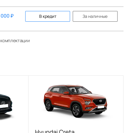
 000
₽
В кредит
За наличные
й комплектации
Hyundai Creta