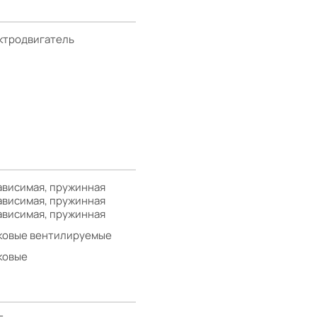
ктродвигатель
ависимая, пружинная
ависимая, пружинная
ависимая, пружинная
ковые вентилируемые
ковые