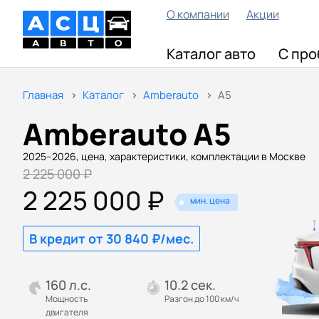
О компании
Акции
Каталог авто
С про
Главная
Каталог
Amberauto
A5
Amberauto A5
2025–2026, цена, характеристики, комплектации в Москве
2 225 000 ₽
2 225 000 ₽
мин. цена
В кредит от 30 840 ₽/мес.
160 л.с.
10.2 сек.
Мощность
Разгон до 100 км/ч
двигателя