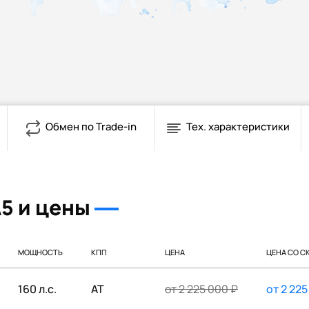
Обмен по Trade-in
Тех. характеристики
5 и цены
МОЩНОСТЬ
КПП
ЦЕНА
ЦЕНА СО С
160 л.с.
AT
от
2 225 000
₽
от
2 225