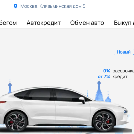
Москва, Клязьминская дом 5
бегом
Автокредит
Обмен авто
Выкуп 
Новый
0%
рассрочк
от 7%
кредит