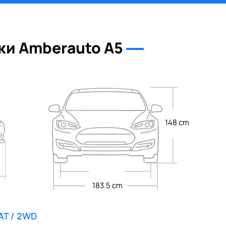
ки Amberauto A5
148 cm
183.5 cm
 AT / 2WD