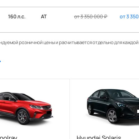
160 л.с.
AT
от
3 350 000
₽
от
3 350
ендуемой розничной цены и расчитывается отдельно для каждо
oolray
Hyundai Solaris