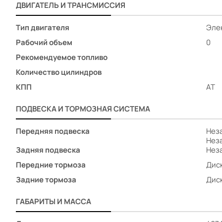
ДВИГАТЕЛЬ И ТРАНСМИССИЯ
Подогрев передних сидений
Регулировка передних сидений по высоте
Тип двигателя
Эле
Регулировка сиденья водителя по высоте
Рабочий объем
0
Складывающееся заднее сиденье
Рекомендуемое топливо
Электрорегулировка сиденья водителя
Количество цилиндров
Аудиосистема
Мультимедиа система с ЖК-экраном
КПП
AT
Розетка 12V
ПОДВЕСКА И ТОРМОЗНАЯ СИСТЕМА
Android Auto
CarPlay
Передняя подвеска
Нез
USB
Нез
Датчик света
Задняя подвеска
Нез
Противотуманные фары
Передние тормоза
Дис
Светодиодные фары
Задние тормоза
Дис
Электрообогрев боковых зеркал
Центральный замок
ГАБАРИТЫ И МАССА
Докатка