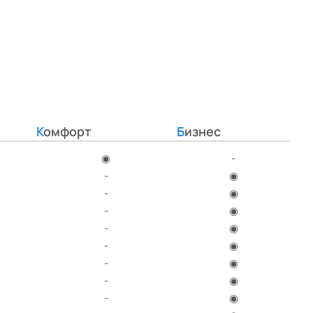
Комфорт
Бизнес
◉
-
-
◉
-
◉
-
◉
-
◉
-
◉
-
◉
-
◉
-
◉