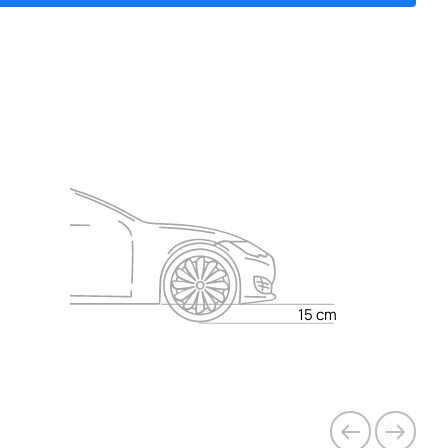
Y
Y
Y
Y
Y
Y
Y
Y
Y
Y
Y
Y
Y
Y
Y
Y
Y
Y
Y
Y
Y
Y
Y
Y
15 cm
Y
Y
Y
Y
Y
Y
Y
Y
Y
Y
Y
Y