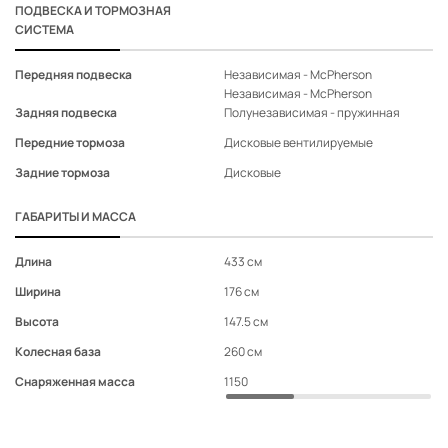
ПОДВЕСКА И ТОРМОЗНАЯ
Функция Follow me home
-
◉
◉
◉
СИСТЕМА
Отделка дверей и
центральной консоли
-
-
◉
-
Передняя подвеска
Независимая - McPherson
Не
\"под карбон\"
Независимая - McPherson
Не
Спортивные сиденья с
Задняя подвеска
Полунезависимая - пружинная
Не
увеличенной боковой
Передние тормоза
Дисковые вентилируемые
Ди
поддержкой, вставками и
-
-
◉
-
прострочкой красного
Задние тормоза
Дисковые
Ди
цвета
Центральный сдвижной
ГАБАРИТЫ И МАССА
-
-
◉
◉
подлокотник
Декоративные черные
Длина
433 см
43
глянцевые накладки на
-
-
◉
-
Ширина
176 см
17
центральных стойках
кузова
Высота
147.5 см
14
Накладка на выхлопную
-
-
◉
-
Колесная база
260 см
26
трубу
Противотуманные фары с
Снаряженная масса
1150
11
хромированной
-
-
◉
◉
окантовкой
Спортивная решетка