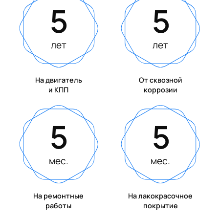
5
5
лет
лет
На двигатель
От сквозной
и КПП
коррозии
5
5
мес.
мес.
На ремонтные
На лакокрасочное
работы
покрытие