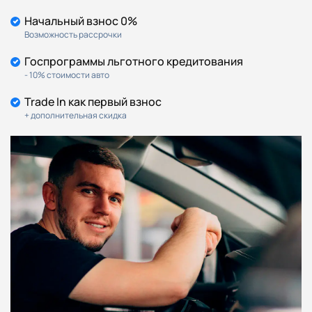
Боковые зеркала в цвет
Y
Y
Y
Y
Начальный взнос 0%
кузова
Возможность рассрочки
Дверные ручки в цвет
Y
Y
Y
Y
кузова
Госпрограммы льготного кредитования
Электроусилитель руля
Y
Y
Y
Y
- 10% стоимости авто
Омыватели фар
Y
Y
Y
Y
Trade In как первый взнос
Электрорегулировка
+ дополнительная скидка
положения поясничной
Y
Y
Y
Y
опоры для водителя
Задние сиденья,
складывающиеся в
Y
Y
Y
Y
соотношении 60/40
Центральный замок с ДУ
Y
Y
Y
Y
Задний подлокотник с
Y
Y
Y
Y
подстаканниками
Фронтальные подушки
Y
Y
Y
Y
безопасности
Боковые подушки
Y
Y
Y
Y
безопасности
Шторки безопасности для
Y
Y
Y
Y