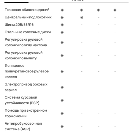
Тканевая обивка сидений
◉
◉
◉
◉
Центральный подлокотник
◉
◉
-
-
Шины 205/55R16
◉
-
-
-
Стальные колесные диски
◉
-
-
-
Регулировка рулевой
◉
-
-
-
колонки по углу наклона
Регулировка рулевой
◉
-
-
-
колонки по вылету
3 спицевое
полиуретановое рулевое
◉
-
-
-
колесо
Электропривод боковых
◉
-
-
-
зеркал
Система курсовой
◉
-
-
-
устойчивости (ESP)
Помощь при экстренном
◉
-
-
-
торможении
Антипробуксовочная
◉
-
-
-
система (ASR)