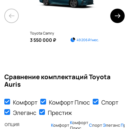
Toyota Camry
Toyo
3 550 000 ₽
2 1
49 206 ₽/мес.
Сравнение комплектаций Toyota
Auris
Комфорт
Комфорт Плюс
Спорт
Элеганс
Престиж
Комфорт
ОПЦИЯ
Комфорт
Спорт
Элеганс
Пр
Плюс