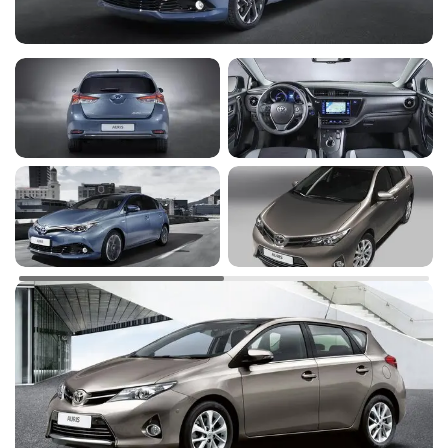
дисплей на центральной
-
-
-
◉
консоли
Коммуникационная
-
-
-
◉
система Bluetooth
Комбинированная обивка
-
-
-
-
сидений кожей и тканью
Салонное зеркало заднего
вида с электрохромным
-
-
-
-
покрытием
Хромированная окантовка
-
-
-
-
боковых окон
Легкосплавные колесные
-
-
-
-
диски
Датчик дождя
-
-
-
-
Передние и задние
электростеклоподъемники
-
-
-
-
с функцией \"Auto\"
Подушка безопасности
-
-
-
-
для коленей водителя
Датчики парковки спереди
-
-
-
-
и сзади