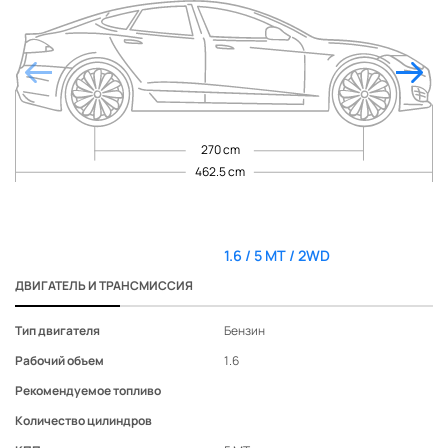
Датчик света
-
-
-
◉
Навигационная система с
цветным сенсорным ЖК-
-
-
-
-
дисплеем 5,8"
Камера заднего вида
-
-
-
-
Круиз-контроль
-
-
-
-
270 cm
Кожаная отделка сидений
462.5 cm
(из натуральной кожи
выполнены только
-
-
-
-
лицевые поверхности
сидений)
1.6 / 5 MT / 2WD
1.
Кожаная отделка рулевого
колеса и ручки
-
-
-
-
ДВИГАТЕЛЬ И ТРАНСМИССИЯ
переключения передач
17" легкосплавные
Тип двигателя
Бензин
Бе
колесные диски с шинами
-
-
-
-
Рабочий объем
1.6
1.6
205/50 R17
Ксеноновые фары
Рекомендуемое топливо
головного света с
-
-
-
-
Количество цилиндров
автоматическим
корректором угла наклона