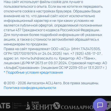
Наш сайт использует файлы cookie для лучшего
пользовательского опыта. Если вы не хотите их передавать,
отключите cookie в настройках браузера. Обращаем Ваше
внимание на то, что данный сайт носит исключительно
информационный характер и ни при каких условиях не
является публичной офертой, определяемой положениями
статьи 437 Гражданского кодекса Российской Федерации.
Для получения более подробной информации об указанных
акциях, а также о стоимости автомобилей обращайтесь к
менеджерам по продажам.
Права на сайт принадлежат ООО «АСЦ» (ИНН 7743470305,
ОГРН 1257700197974 от 24.04.2025) тел. +7 (925) 436-17-07 ,
адрес эл. почты buh@ascauto.ru. Кредитор: АО «ТБанк»,
лицензия ЦБ РФ № 2673 от 09.07.2024. Страховой партнер: АО
«АльфаСтрахование» (лицензия ОС № 2239-03 от 13.11.2017 г.)
* Подробные условия кредитования
© 2010 - 2026 Автосалон АСЦ Авто. Все права защищены.
Политика конфиденциальности