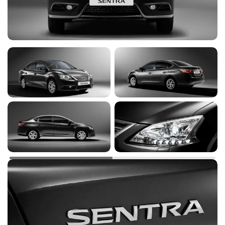
регулировкой угла наклона
Зеркала заднего вида с
электроприводом и
Y
Y
Y
Y
обогревом
Фронтальные подушки
безопасности водителя и
Y
Y
Y
Y
пассажира (пассажирская
— отключаемая)
Антиблокировочная
Y
Y
Y
Y
система тормозов (ABS)
Электронная система
курсовой устойчивости
Y
Y
Y
Y
(ESP)
Электронная система
распределения тормозных
Y
Y
Y
Y
сил (EBD)
Иммобилайзер
Y
Y
Y
Y
Центральный замок с
дистанционным
Y
Y
Y
Y
управлением
Крепления ISOFIX
Y
Y
Y
Y