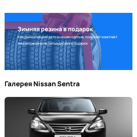
соотношении 60/40 задние
Y
Y
Y
Y
сиденье
Открывание багажника из
Y
Y
Y
Y
салона
Воздуховоды к ногам
Зимняя резина в подарок
Y
Y
Y
Y
задних пассажиров
Каждый купивший авто в нашем салоне, получает комплект
Передний центральный
зимней резины на литых дисках в подарок
Y
Y
Y
Y
подлокотник
Бортовой компьютер
Y
Y
Y
Y
Держатель для
Y
Y
Y
Y
солнцезащитных очков
Подогрев передних
Y
Y
Y
Y
сидений
Галерея Nissan Sentra
Хромированная решетка
Y
Y
Y
Y
радиатора
Задний противотуманный
Y
Y
Y
Y
фонарь
Зеркала, окрашенные в
Y
Y
Y
Y
цвет кузова
Галогеновые лампы
передних фар с ручной
Y
Y
Y
Y