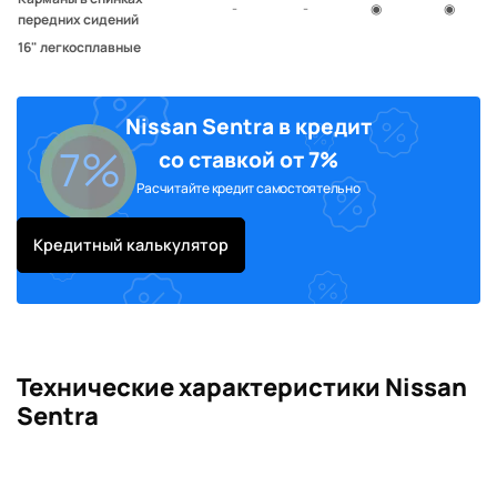
-
-
◉
◉
передних сидений
16" легкосплавные
колесные диски с шинами
-
-
◉
◉
205/55 R16
Противотуманные фары
-
-
◉
◉
Nissan Sentra в кредит
Боковые подушки
7%
со ставкой от 7%
-
-
◉
◉
безопасности
Расчитайте кредит самостоятельно
Аудиосистема CD/MP3 с 6
динамиками с цифровым
входом AUX, USB и
-
-
◉
◉
Кредитный калькулятор
системой беспроводной
связи Bluetooth®
Автозатемняющееся
салонное зеркало заднего
-
-
-
◉
вида
Система доступа без
Технические характеристики Nissan
ключа и запуск двигателя
-
-
-
◉
Sentra
кнопкой
Электропривод
-
-
-
◉
складывания зеркал
Датчик дождя
-
-
-
◉