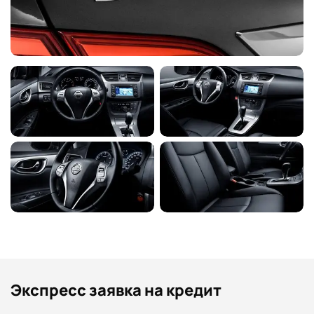
Трехточечные ремни
безопасности с
Y
Y
Y
Y
преднатяжителями и
регулировкой по высоте
3 задних трехточечных
Y
Y
Y
Y
ремня безопасности
Полноразмерное запасное
Y
Y
Y
Y
колесо
Топливный бак объемом 52
Y
Y
Y
Y
л
Передние вентилируемые
Y
Y
Y
Y
дисковые тормоза
Задние дисковые тормоза
Y
Y
Y
Y
Система предотвращения
разряда аккумуляторной
Y
Y
Y
Y
батареи
Многофункциональное
Y
Y
Y
Y
рулевое колесо
Экспресс заявка на кредит
Доплата за краску
Y
Y
Y
Y
«металлик» — 17 000 ₽