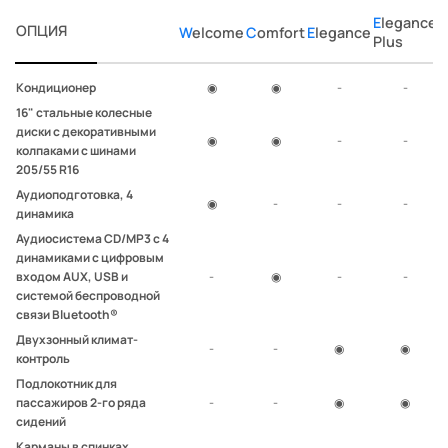
Elegance
Elegance
ОПЦИЯ
Welcome
Comfort
Elegance
Plus
C
Кондиционер
◉
◉
-
-
16" стальные колесные
диски с декоративными
◉
◉
-
-
колпаками с шинами
205/55 R16
Аудиоподготовка, 4
◉
-
-
-
динамика
Аудиосистема CD/MP3 с 4
динамиками с цифровым
входом AUX, USB и
-
◉
-
-
системой беспроводной
связи Bluetooth®
Двухзонный климат-
-
-
◉
◉
контроль
Подлокотник для
пассажиров 2-го ряда
-
-
◉
◉
сидений
Карманы в спинках