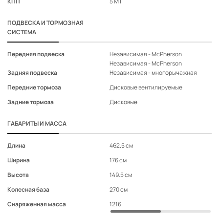
КПП
5 MT
C
Светодиодные огни
-
-
-
-
ПОДВЕСКА И ТОРМОЗНАЯ
Темная тонировка задних
-
-
-
-
СИСТЕМА
стекол
Боковые шторки
-
-
-
-
безопасности
Передняя подвеска
Независимая - McPherson
Не
Независимая - McPherson
Не
Электростеклоподъемники
Задняя подвеска
Независимая - многорычажная
Не
Y
Y
Y
Y
передние и задние
Передние тормоза
Дисковые вентилируемые
Ди
Электроусилитель руля
Y
Y
Y
Y
Задние тормоза
Дисковые
Ди
Регулировка рулевой
колонки по вылету и углу
Y
Y
Y
Y
ГАБАРИТЫ И МАССА
наклона
Регулировка
Длина
462.5 см
46
водительского сиденья по
Y
Y
Y
Y
высоте
Ширина
176 см
17
Обогрев заднего стекла с
Y
Y
Y
Y
Высота
149.5 см
14
таймером
Подсветка багажного
Колесная база
270 см
27
Y
Y
Y
Y
отделения
Снаряженная масса
1216
12
Складывающееся в