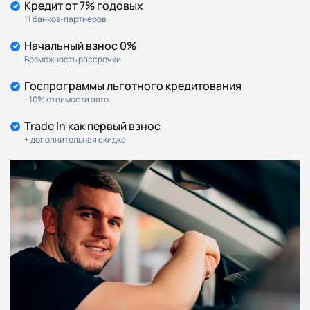
Программа
Кредит от 7% годовых
постгарантийного
11 банков-партнеров
обслуживания «Nissan
Service 3+»: до 3 лет после
Y
Y
Y
Y
Начальный взнос 0%
завершения основной
Возможность рассрочки
гарантии или до 200 000
км пробега — от 14 600 ₽
Госпрограммы льготного кредитования
- 10% стоимости авто
Trade In как первый взнос
+ дополнительная скидка