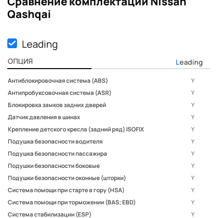
Сравнение комплектаций Nissan
Qashqai
Диски 18
Защита от угона
Leading
Центральный замок
Прочее
ОПЦИЯ
Leading
Докатка
Антиблокировочная система (ABS)
Y
Антипробуксовочная система (ASR)
Y
Блокировка замков задних дверей
Y
Датчик давления в шинах
Y
Крепление детского кресла (задний ряд) ISOFIX
Y
Подушка безопасности водителя
Y
Подушка безопасности пассажира
Y
Подушки безопасности боковые
Y
Подушки безопасности оконные (шторки)
Y
Система помощи при старте в гору (HSA)
Y
Система помощи при торможении (BAS; EBD)
Y
Система стабилизации (ESP)
Y