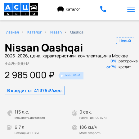
Каталог
Главная
Каталог
Nissan
Qashqai
Новый
Nissan Qashqai
2025–2026, цена, характеристики, комплектации в Москве
0%
рассрочка
3 425 000 ₽
от 7%
кредит
2 985 000 ₽
мин. цена
В кредит от 41 375 ₽/мес.
115 л.с.
0 сек.
Мощность двигателя
Разгон до 100 км/ч
6.7 л
186 км/ч
Расход на 100 км
Макс. скорость