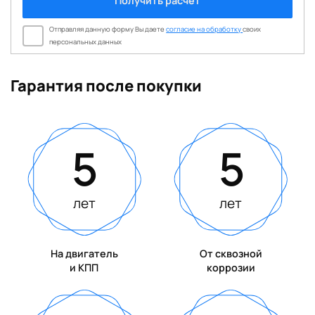
Получить расчет
Отправляя данную форму Вы даете
согласие на обработку
своих
персональных данных
Гарантия после покупки
5
5
лет
лет
На двигатель
От сквозной
и КПП
коррозии