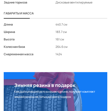
Задние тормоза
Дисковые вентилируемые
ГАБАРИТЫ И МАССА
Длина
440.7 см
Ширина
183.7 см
Высота
161 см
Колесная база
264.6 см
Снаряженная масса
1424
Зимняя резина в подарок
Каждый купивший авто в нашем салоне, получает комплект
зимней резины на литых дисках в подарок