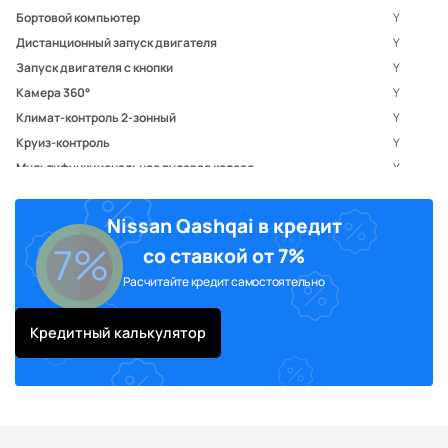
Бортовой компьютер
Y
Дистанционный запуск двигателя
Y
Запуск двигателя с кнопки
Y
Камера 360°
Y
Климат-контроль 2-зонный
Y
Круиз-контроль
Y
Мультифункциональное рулевое колесо
Y
Регулировка руля по вылету
Y
Регулировка руля по высоте
Y
Nissan Qashqai в кредит
Система «старт-стоп»
Y
7%
со ставкой от 7%
Система выбора режима движения
Y
Расчитайте кредит самостоятельно
Система доступа без ключа
Y
Усилитель руля
Y
Кредитный калькулятор
Электропривод зеркал
Y
Электростеклоподъемники задние
Y
Электростеклоподъемники передние
Y
Кожа (материал салона)
Y
Отделка кожей рулевого колеса
Y