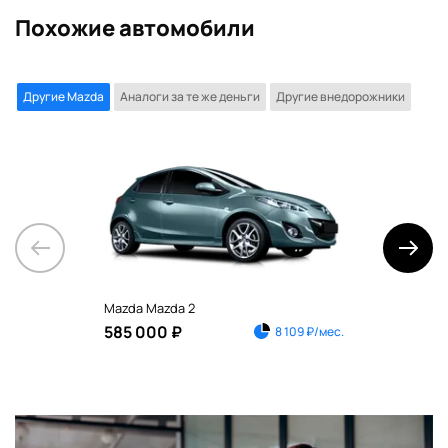
Похожие автомобили
Другие Mazda
Аналоги за те же деньги
Другие внедорожники
Mazda Mazda 2
Maz
585 000 ₽
1 2
8 109 ₽/мес.