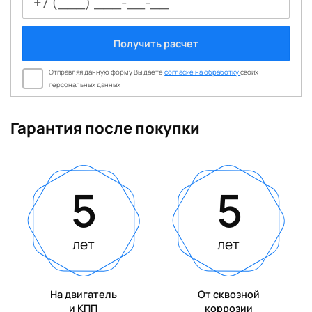
Получить расчет
Отправляя данную форму Вы даете
согласие на обработку
своих
персональных данных
Гарантия после покупки
5
5
лет
лет
На двигатель
От сквозной
и КПП
коррозии