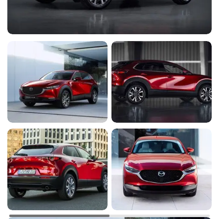
Иммобилайзер
Y
Y
Центральный замок
Y
Y