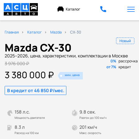
Каталог
Главная
Каталог
Mazda
CX-30
Новый
Mazda CX-30
2025–2026, цена, характеристики, комплектации в Москве
0%
рассрочка
3 976 000 ₽
от 7%
кредит
3 380 000 ₽
мин. цена
В кредит от 46 850 ₽/мес.
158 л.с.
9.8 сек.
Мощность двигателя
Разгон до 100 км/ч
8.3 л
201 км/ч
Расход на 100 км
Макс. скорость