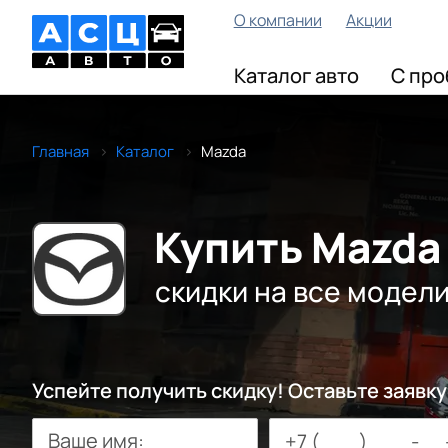
О компании
Акции
Каталог авто
С про
Главная
Каталог
Mazda
Купить Mazda
скидки на все модел
Успейте получить скидку! Оставьте заявку
Ваше имя: