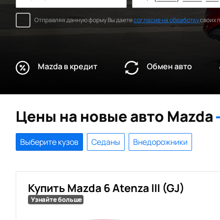
Отправляя данную форму Вы даете
согласие на обработку
своих 
Mazda в кредит
Обмен авто
Цены на новые авто Mazda
Выберите кузов
Седаны
Внедорожники
Купить Mazda 6 Atenza III (GJ)
Узнайте больше