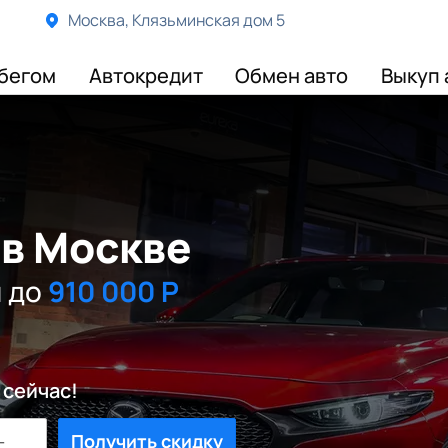
Москва, Клязьминская дом 5
бегом
Автокредит
Обмен авто
Выкуп 
 в Москве
и до
910 000 Р
 сейчас!
Получить скидку