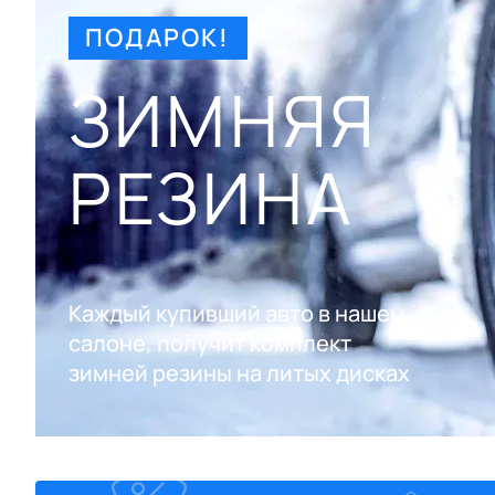
ПОДАРОК!
ЗИМНЯЯ
РЕЗИНА
Каждый купивший авто в нашем
салоне, получит комплект
зимней резины на литых дисках