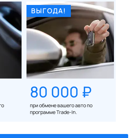
ВЫГОДА!
80 000 ₽
го
при обмене вашего авто по
программе Trade-In.