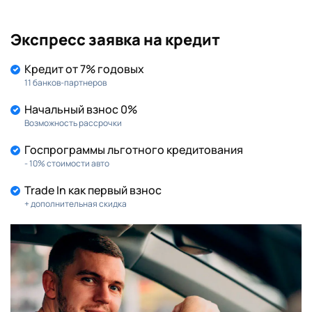
Экспресс заявка на кредит
KIA
MAZDA
(602)
(219)
Кредит от 7% годовых
MITSUBISHI
NISSAN
(149)
(190)
11 банков-партнеров
Начальный взнос 0%
RENAULT
SKODA
(155)
(145)
Возможность рассрочки
Госпрограммы льготного кредитования
SUZUKI
TOYOTA
(86)
(216)
- 10% стоимости авто
VOLKSWAGEN
(164)
Trade In как первый взнос
+ дополнительная скидка