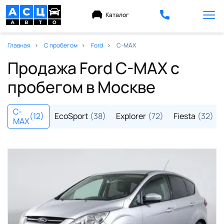
Каталог
Главная
С пробегом
Ford
C-MAX
Продажа Ford C-MAX с
пробегом в Москве
C-
(12)
EcoSport
(38)
Explorer
(72)
Fiesta
(32)
MAX