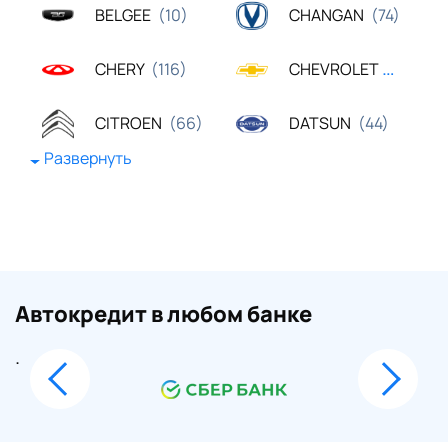
BELGEE
CHANGAN
(10)
(74)
CHERY
CHEVROLET
(116)
(23)
CITROEN
DATSUN
(66)
(44)
Развернуть
DONGFENG
EXEED
(19)
(62)
FAW
FORD
(42)
(443)
GAC
GEELY
(23)
(83)
Автокредит в любом банке
GREAT WALL
HAVAL
(28)
(69)
.
HONDA
HYUNDAI
(99)
(436)
JAC
KAIYI
(20)
(17)