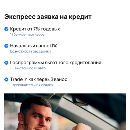
Экспресс заявка на кредит
KIA
MAZDA
(602)
(219)
Кредит от 7% годовых
MITSUBISHI
NISSAN
(149)
(190)
11 банков-партнеров
Начальный взнос 0%
RENAULT
SKODA
(155)
(145)
Возможность рассрочки
Госпрограммы льготного кредитования
SUZUKI
TOYOTA
(86)
(216)
- 10% стоимости авто
VOLKSWAGEN
(164)
Trade In как первый взнос
+ дополнительная скидка