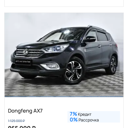
Dongfeng AX7
7%
Кредит
0%
Рассрочка
1 125 000 ₽