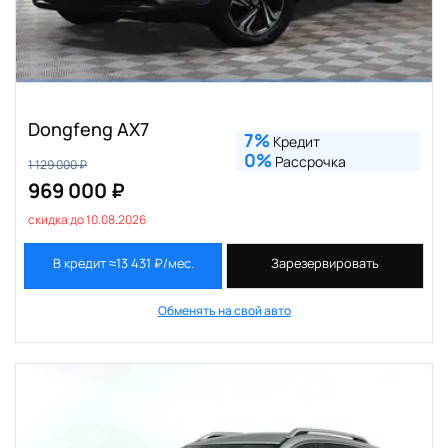
Dongfeng AX7
7%
Кредит
0%
Рассрочка
1 129 000 ₽
969 000 ₽
скидка до 10.08.2026
В кредит ≈13 431 ₽/мес.
Зарезервировать
Обменять на свой авто