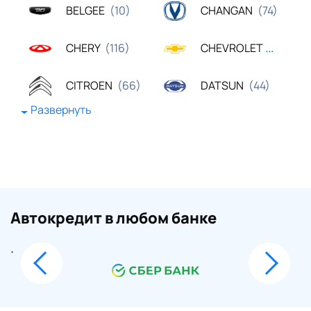
BELGEE
CHANGAN
(10)
(74)
CHERY
CHEVROLET
(116)
(23)
CITROEN
DATSUN
(66)
(44)
Развернуть
DONGFENG
EXEED
(19)
(62)
FAW
FORD
(42)
(443)
GAC
GEELY
(23)
(83)
Автокредит в любом банке
GREAT WALL
HAVAL
(28)
(69)
.
HONDA
HYUNDAI
(99)
(436)
JAC
KAIYI
(20)
(17)