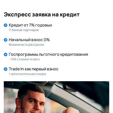
Экспресс заявка на кредит
KIA
MAZDA
(602)
(219)
Кредит от 7% годовых
MITSUBISHI
NISSAN
(149)
(190)
11 банков-партнеров
Начальный взнос 0%
RENAULT
SKODA
(155)
(145)
Возможность рассрочки
Госпрограммы льготного кредитования
SUZUKI
TOYOTA
(86)
(216)
- 10% стоимости авто
VOLKSWAGEN
(164)
Trade In как первый взнос
+ дополнительная скидка