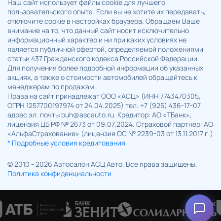
Наш сайт использует файлы cookie для лучшего
пользовательского опыта. Если вы не хотите их передавать,
отключите cookie в настройках браузера. Обращаем Ваше
внимание на то, что данный сайт носит исключительно
информационный характер и ни при каких условиях не
является публичной офертой, определяемой положениями
статьи 437 Гражданского кодекса Российской Федерации.
Для получения более подробной информации об указанных
акциях, а также о стоимости автомобилей обращайтесь к
менеджерам по продажам.
Права на сайт принадлежат ООО «АСЦ» (ИНН 7743470305,
ОГРН 1257700197974 от 24.04.2025) тел. +7 (925) 436-17-07 ,
адрес эл. почты buh@ascauto.ru. Кредитор: АО «ТБанк»,
лицензия ЦБ РФ № 2673 от 09.07.2024. Страховой партнер: АО
«АльфаСтрахование» (лицензия ОС № 2239-03 от 13.11.2017 г.)
* Подробные условия кредитования
© 2010 - 2026 Автосалон АСЦ Авто. Все права защищены.
Политика конфиденциальности