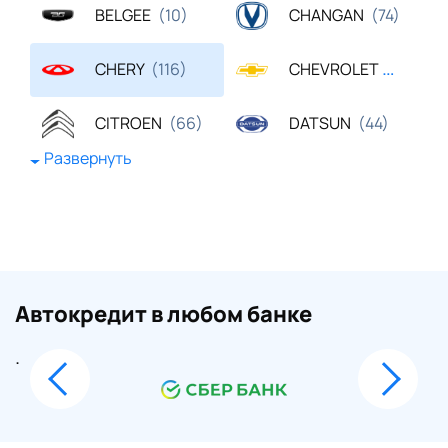
BELGEE
CHANGAN
(10)
(74)
CHERY
CHEVROLET
(116)
(23)
CITROEN
DATSUN
(66)
(44)
Развернуть
DONGFENG
EXEED
(19)
(62)
FAW
FORD
(42)
(443)
GAC
GEELY
(23)
(83)
Автокредит в любом банке
GREAT WALL
HAVAL
(28)
(69)
.
HONDA
HYUNDAI
(99)
(436)
JAC
KAIYI
(20)
(17)