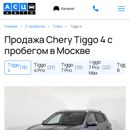
Каталог
Главная
С пробегом
Chery
Tiggo 4
Продажа Chery Tiggo 4 с
пробегом в Москве
Tiggo
Tiggo
Tiggo
Tiggo
Tiggo
(18)
(21)
(19)
7 Pro
(22)
4
4 Pro
7 Pro
8
Max