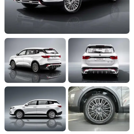
Возможность установки
-
◉
◉
◉
приложений
4 динамика
-
◉
◉
◉
Bluetooth
-
◉
◉
◉
USB-разъем 3 шт.
-
◉
◉
◉
Светодиодные задние
-
◉
◉
◉
фонари
Спойлер задней двери
-
◉
◉
◉
Легкосплавные колесные
-
◉
◉
◉
диски 17''
Окраска наружных ручек
дверей в цвет кузова с
-
◉
◉
◉
хромированными
вставками
Антикоррозийная
-
◉
◉
◉
обработка кузова
Обивка сидений черной
-
-
◉
-
экокожей
Обивка дверных панелей
-
-
◉
-
экокожей