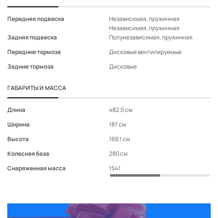
воздуховодами для
-
◉
◉
◉
второго ряда сидений
Передняя подвеска
Независимая, пружинная
Не
Обогрев боковых зеркал
-
◉
◉
◉
Независимая, пружинная
Не
Обивка сидений тканью
-
◉
-
-
Задняя подвеска
Полунезависимая, пружинная
По
Подогрев передних
Передние тормоза
Дисковые вентилируемые
Ди
-
◉
◉
◉
сидений
Задние тормоза
Дисковые
Ди
Механическая
регулировка сиденья
-
◉
◉
◉
ГАБАРИТЫ И МАССА
пассажира в 4-х
направлениях
Подголовники всех
Длина
482.5 см
48
сидений с регулировкой по
-
◉
◉
◉
Ширина
187 см
18
высоте
Высота
169.1 см
16
Подлокотник второго ряда
сидений с
-
◉
◉
◉
Колесная база
280 см
28
подстаканниками
Снаряженная масса
1541
15
Розетка 12V на
-
◉
◉
◉
центральной консоли
Камера заднего вида
-
◉
◉
◉
Задние датчики парковки
-
◉
-
◉
(4 шт.)