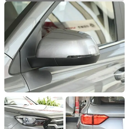
Полка багажного
-
-
◉
-
отделения
Круиз-контроль
-
-
◉
-
Многофункциональный
ЖК-дисплей на панели
-
-
◉
◉
приборов (размер экрана
10.25''
Стойки крышки капота с
-
-
◉
-
амортизаторами
Обивка сидений черной
-
-
-
◉
экокожей
Обивка дверных панелей
-
-
-
◉
экокожей
Круиз-контроль
-
-
-
◉
Стойки крышки капота с
-
-
-
◉
амортизаторами
Панорамная крыша и люк с
-
-
-
-
электроприводом
Электропривод
складывания боковых
-
-
-
-