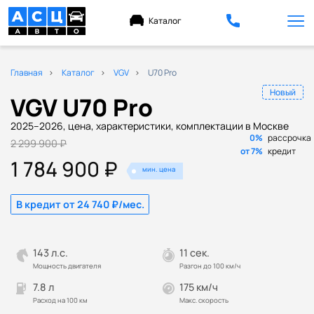
Каталог
Главная
Каталог
VGV
U70 Pro
Новый
VGV U70 Pro
2025–2026, цена, характеристики, комплектации в Москве
0%
рассрочка
2 299 900 ₽
от 7%
кредит
1 784 900 ₽
мин. цена
В кредит от 24 740 ₽/мес.
143 л.с.
11 сек.
Мощность двигателя
Разгон до 100 км/ч
7.8 л
175 км/ч
Расход на 100 км
Макс. скорость