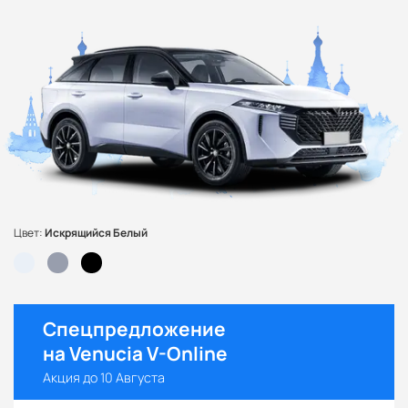
Цвет:
Искрящийся Белый
Спецпредложение
на Venucia V-Online
Акция до 10 Августа