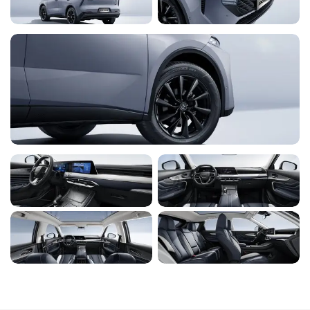
Зеркало в салоне спереди
◉
-
-
-
Технология
самовосстанавливающейся
-
◉
◉
◉
автомобильной покраски
Звездные ромбы передней части
-
◉
◉
◉
LED фары (ближний+дальний свет)
-
◉
◉
◉
с регулировкой по высоте
LED дневные ходовые огни
-
◉
◉
◉
Автоматические фары
-
◉
◉
◉
Задний фонарь сквозного типа со
-
◉
◉
◉
световым лезвием
Полый спойлер с низким
-
◉
◉
◉
сопротивлением ветру
Панорамное остекление на крыше
-
◉
◉
◉
24-дюймовый встроенный экран
-
◉
◉
◉
Скрытые воздухозаборники в
-
◉
◉
◉
первом ряду
Многофункциональный кожаный
-
◉
◉
◉
спортивный руль