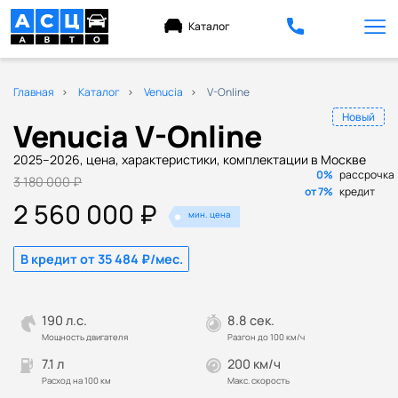
Каталог
Главная
Каталог
Venucia
V-Online
Новый
Venucia V-Online
2025–2026, цена, характеристики, комплектации в Москве
0%
рассрочка
3 180 000 ₽
от 7%
кредит
2 560 000 ₽
мин. цена
В кредит от 35 484 ₽/мес.
190 л.с.
8.8 сек.
Мощность двигателя
Разгон до 100 км/ч
7.1 л
200 км/ч
Расход на 100 км
Макс. скорость