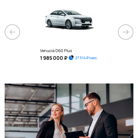
Электрический индукционный
багажник (с функцией памяти
-
-
-
◉
положения)
Бескаркасные дворники с
-
-
-
◉
датчиком дождя
Передняя подсветка
Y
Y
Y
Y
карты+задняя лампа для чтения
Venucia D60 Plus
1 985 000 ₽
27 514 ₽/мес.