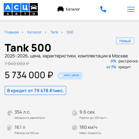
Каталог
Главная
Каталог
Tank
500
Новый
Tank 500
2025–2026, цена, характеристики, комплектации в Москве
0%
рассрочка
7 049 000 ₽
от 7%
кредит
5 734 000 ₽
мин. цена
В кредит от 79 478 ₽/мес.
354 л.с.
9.6 сек.
Мощность двигателя
Разгон до 100 км/ч
16.1 л
180 км/ч
Расход на 100 км
Макс. скорость