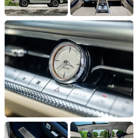
поддержкой
Складывающееся
Y
Y
Y
Y
Y
заднее сиденье
Тонированные стекла
Y
Y
Y
Y
Y
Электрорегулировка
Y
Y
Y
Y
Y
передних сидений
Электрорегулировка
Y
Y
Y
Y
Y
сиденья водителя
Аудиосистема
Y
Y
Y
Y
Y
Беспроводная зарядка
Y
Y
Y
Y
Y
для смартфона
Мультимедиа система с
Y
Y
Y
Y
Y
ЖК-экраном
Розетка 220В
Y
Y
Y
Y
Y
Универсальный порт
Y
Y
Y
Y
Y
(USB)
Android Auto
Y
Y
Y
Y
Y
Bluetooth
Y
Y
Y
Y
Y
CarPlay
Y
Y
Y
Y
Y
Датчик дождя
Y
Y
Y
Y
Y