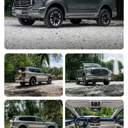
ключа
Усилитель руля
Y
Y
Y
Y
Y
Электронная приборная
Y
Y
Y
Y
Y
панель
Электропривод зеркал
Y
Y
Y
Y
Y
Электроскладывание
Y
Y
Y
Y
Y
зеркал
Декоративная
Y
Y
Y
Y
Y
подсветка салона
Кожа (материал салона)
Y
Y
Y
Y
Y
Обогрев рулевого
Y
Y
Y
Y
Y
колеса
Подогрев задних
Y
Y
Y
Y
Y
сидений
Подогрев передних
Y
Y
Y
Y
Y
сидений
Регулировка сиденья
Y
Y
Y
Y
Y
водителя по высоте
Сиденье водителя с
поясничной
Y
Y
Y
Y
Y