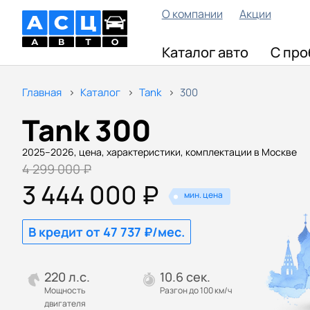
О компании
Акции
Каталог авто
С про
Главная
Каталог
Tank
300
Tank 300
2025–2026, цена, характеристики, комплектации в Москве
4 299 000 ₽
3 444 000 ₽
мин. цена
В кредит от 47 737 ₽/мес.
220 л.с.
10.6 сек.
Мощность
Разгон до 100 км/ч
двигателя