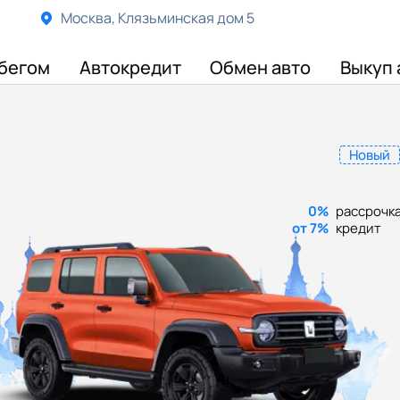
Москва, Клязьминская дом 5
бегом
Автокредит
Обмен авто
Выкуп 
Новый
0%
рассрочк
от 7%
кредит