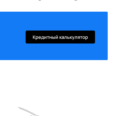
◉
◉
◉
-
◉
◉
◉
-
◉
◉
◉
-
◉
◉
◉
-
◉
◉
◉
-
Кредитный калькулятор
◉
◉
-
-
◉
◉
-
-
◉
◉
◉
-
распознавания пешеходов и велосипедистов
◉
◉
-
◉
◉
◉
-
-
◉
◉
◉
-
◉
◉
-
◉
◉
◉
◉
-
◉
◉
◉
-
◉
◉
-
◉
осы
◉
◉
◉
-
◉
◉
◉
-