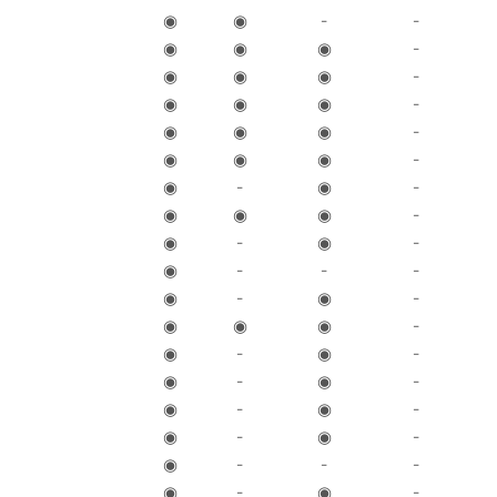
◉
◉
-
-
◉
◉
◉
-
◉
◉
◉
-
◉
◉
◉
-
◉
◉
◉
-
◉
◉
◉
-
◉
-
◉
-
◉
◉
◉
-
◉
-
◉
-
◉
-
-
-
◉
-
◉
-
◉
◉
◉
-
◉
-
◉
-
◉
-
◉
-
◉
-
◉
-
◉
-
◉
-
◉
-
-
-
◉
-
◉
-