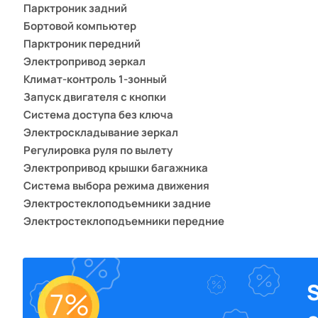
Парктроник задний
Беспроводная зарядка для смартфона
Bluetooth
Бортовой компьютер
ЭЛЕМЕНТЫ ЭКСТЕРЬЕРА
Розетка 12V
Парктроник передний
Премиальная аудиосистема
Электропривод зеркал
Диски 18
Мультимедиа система с ЖК-экраном
Климат-контроль 1-зонный
Рейлинги на крыше
Беспроводная зарядка для смартфона
Запуск двигателя с кнопки
ЗАЩИТА ОТ УГОНА
Система доступа без ключа
ЭЛЕМЕНТЫ ЭКСТЕРЬЕРА
Электроскладывание зеркал
Иммобилайзер
Диски 18
Регулировка руля по вылету
Сигнализация
Рейлинги на крыше
Электропривод крышки багажника
Центральный замок
Система выбора режима движения
ЗАЩИТА ОТ УГОНА
БЕЗОПАСНОСТЬ
Электростеклоподъемники задние
Иммобилайзер
Электростеклоподъемники передние
Датчик давления в шинах
Сигнализация
Мультифункциональное рулевое колесо
Система удержания в полосе
Центральный замок
Светодиодные фары
Система стабилизации (ESP)
Дневные ходовые огни
БЕЗОПАСНОСТЬ
Система контроля слепых зон
Автоматический корректор фар
7%
Подушки безопасности боковые
Датчик давления в шинах
Электрообогрев боковых зеркал
Подушка безопасности водителя