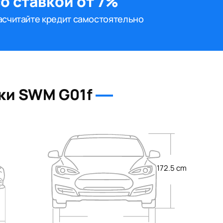
о ставкой от 7%
асчитайте кредит самостоятельно
ки SWM G01f
172.5 cm