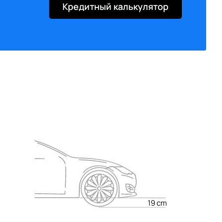
Кредитный калькулятор
Y
Y
Y
Y
Y
Y
Y
Y
Y
Y
Y
Y
Y
Y
Y
Y
Y
Y
Y
Y
Y
Y
Y
Y
Y
Y
Y
Y
Y
Y
Y
Y
19 cm
Y
Y
Y
Y