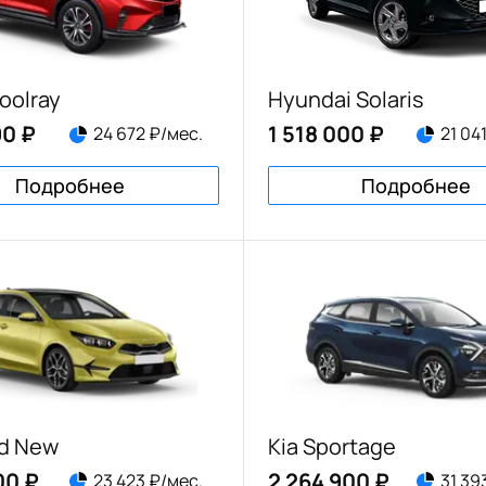
oolray
Hyundai Solaris
90 ₽
1 518 000 ₽
24 672 ₽/мес.
21 04
Подробнее
Подробнее
ed New
Kia Sportage
00 ₽
2 264 900 ₽
23 423 ₽/мес.
31 39