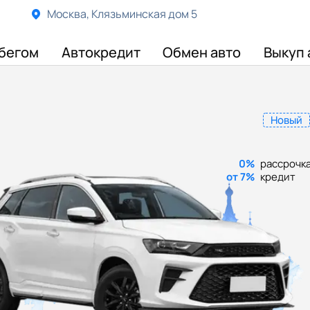
Москва, Клязьминская дом 5
бегом
Автокредит
Обмен авто
Выкуп 
Новый
0%
рассрочк
от 7%
кредит