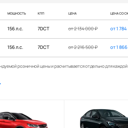
МОЩНОСТЬ
КПП
ЦЕНА
ЦЕНА СО С
156 л.с.
7DCT
от
2 134 000
₽
от
1 784
156 л.с.
7DCT
от
2 216 500
₽
от
1 866
ендуемой розничной цены и расчитывается отдельно для каждо