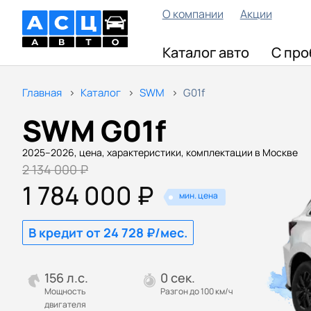
О компании
Акции
Каталог авто
С про
Главная
Каталог
SWM
G01f
SWM G01f
2025–2026, цена, характеристики, комплектации в Москве
2 134 000 ₽
1 784 000 ₽
мин. цена
В кредит от 24 728 ₽/мес.
156 л.с.
0 сек.
Мощность
Разгон до 100 км/ч
двигателя