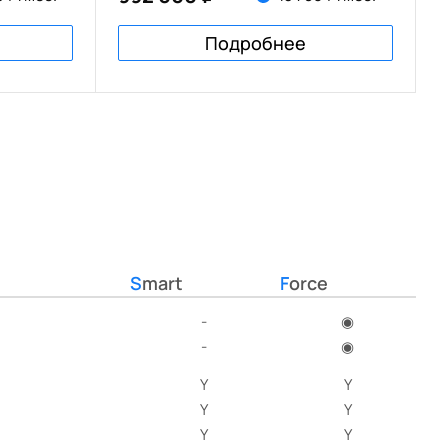
Подробнее
Smart
Force
-
◉
-
◉
Y
Y
Y
Y
Y
Y