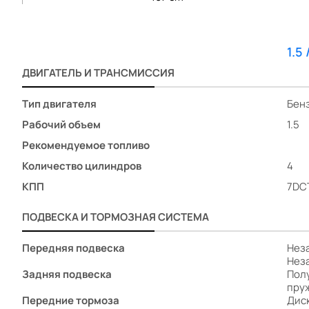
Беспроводная зарядка для смартфона
Диски 18
Рейлинги на крыше
1.5
Иммобилайзер
ДВИГАТЕЛЬ И ТРАНСМИССИЯ
Сигнализация
Центральный замок
Тип двигателя
Бен
Датчик давления в шинах
Рабочий объем
1.5
Система удержания в полосе
Рекомендуемое топливо
Система стабилизации (ESP)
Количество цилиндров
4
Система контроля слепых зон
Подушки безопасности боковые
КПП
7DC
Подушка безопасности водителя
ПОДВЕСКА И ТОРМОЗНАЯ СИСТЕМА
Подушка безопасности пассажира
Блокировка замков задних дверей
Передняя подвеска
Нез
Антиблокировочная система (ABS)
Нез
Антипробуксовочная система (ASR)
Задняя подвеска
Пол
Система предотвращения столкновения
пру
Передние тормоза
Дис
Система предупреждения о столкновении