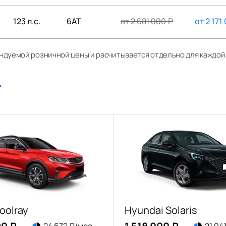
123 л.с.
6AT
от
2 681 000
₽
от
2 171
ендуемой розничной цены и расчитывается отдельно для каждо
oolray
Hyundai Solaris