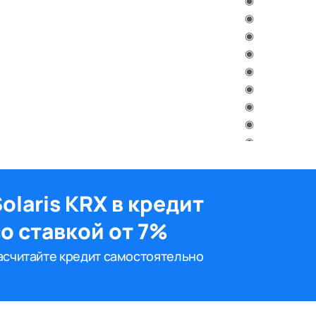
◉
◉
◉
◉
◉
◉
◉
◉
◉
◉
◉
◉
olaris KRX в кредит
◉
о ставкой от 7%
-
-
асчитайте кредит самостоятельно
-
-
-