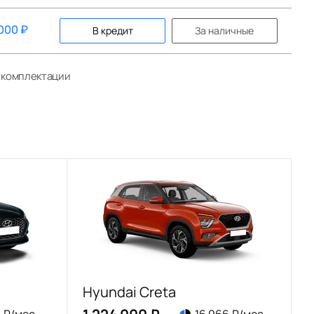
 000
₽
В кредит
За наличные
й комплектации
Hyundai Creta