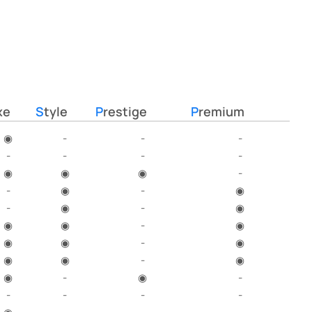
xe
Style
Prestige
Premium
◉
-
-
-
-
-
-
-
◉
◉
◉
-
-
◉
-
◉
-
◉
-
◉
◉
◉
-
◉
◉
◉
-
◉
◉
◉
-
◉
◉
-
◉
-
-
-
-
-