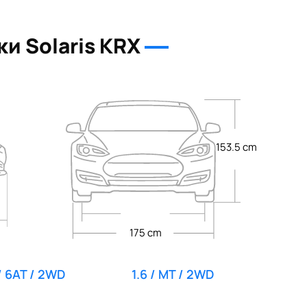
-
-
-
и Solaris KRX
-
-
-
-
-
-
153.5 cm
-
-
-
-
-
175 cm
-
-
 / 6AT / 2WD
1.6 / MT / 2WD
-
-