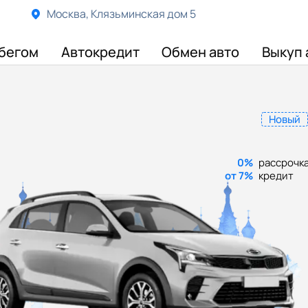
Москва, Клязьминская дом 5
бегом
Автокредит
Обмен авто
Выкуп 
Новый
0%
рассрочк
от 7%
кредит