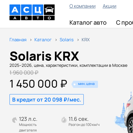
О компании
Акции
Каталог авто
С про
Главная
Каталог
Solaris
KRX
Solaris KRX
2025–2026, цена, характеристики, комплектации в Москве
1 960 000 ₽
1 450 000 ₽
мин. цена
В кредит от 20 098 ₽/мес.
123 л.с.
11.6 сек.
Мощность
Разгон до 100 км/ч
двигателя