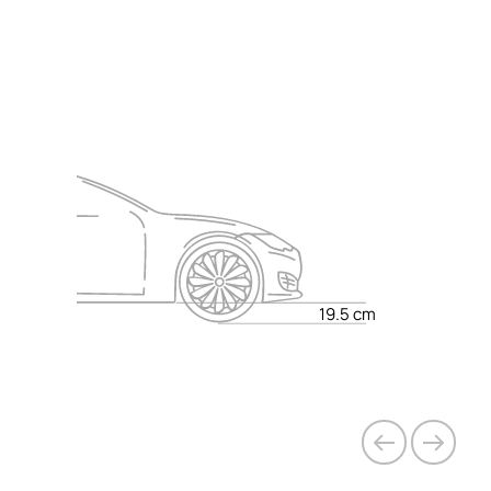
◉
◉
-
◉
◉
-
-
-
◉
-
◉
◉
◉
-
◉
◉
◉
-
◉
◉
◉
◉
◉
◉
◉
-
-
◉
◉
-
-
-
◉
◉
◉
-
◉
◉
◉
-
◉
-
-
-
◉
-
-
-
19.5 cm
◉
◉
◉
◉
-
◉
◉
◉
-
◉
◉
◉
-
◉
◉
-
-
◉
-
-
-
◉
-
◉