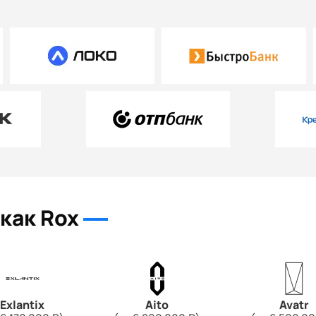
как Rox
Exlantix
Aito
Avatr