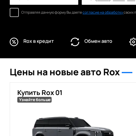
Отправляя данную форму Вы даете
согласие на обработку
своих 
Rox в кредит
Обмен авто
Цены на новые авто Rox
Купить Rox 01
Узнайте больше