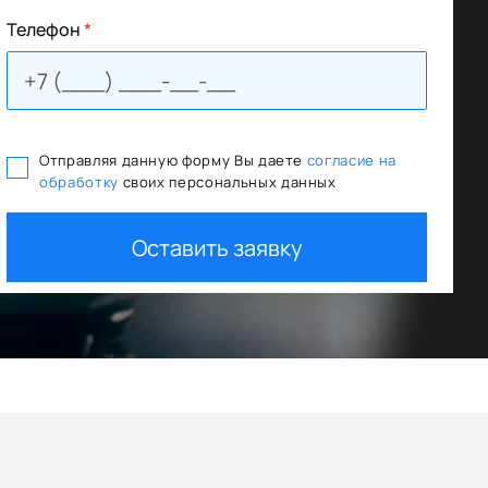
Телефон
*
Отправляя данную форму Вы даете
согласие на
обработку
своих персональных данных
итования
Trade In как первый взнос
Оставить заявку
+ дополнительная скидка