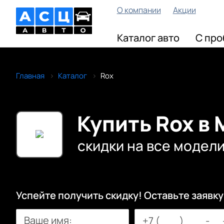
О компании
Акции
Каталог авто
С про
Главная
Каталог
Rox
Купить Rox в
скидки на все модел
Успейте получить скидку! Оставьте заявку
Ваше имя: