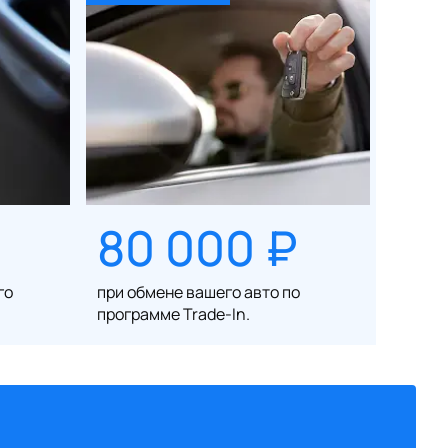
80 000 ₽
го
при обмене вашего авто по
программе Trade-In.