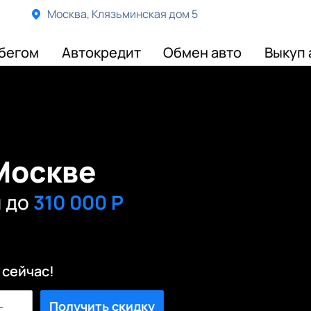
Москва, Клязьминская дом 5
бегом
Автокредит
Обмен авто
Выкуп 
 Москве
и до
310 000 Р
 сейчас!
Получить скидку