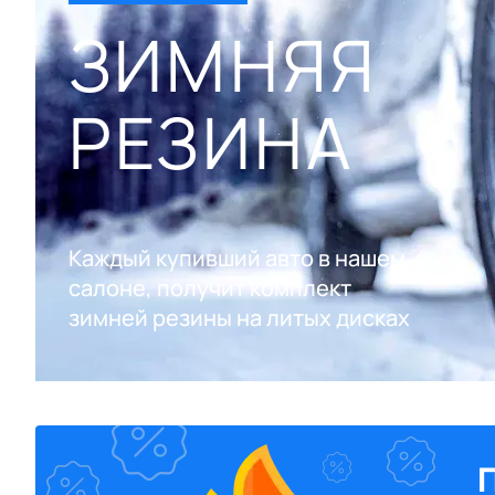
ЗИМНЯЯ
РЕЗИНА
Каждый купивший авто в нашем
салоне, получит комплект
зимней резины на литых дисках