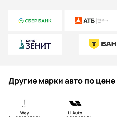
Другие марки авто по цене 
Wey
Li Auto