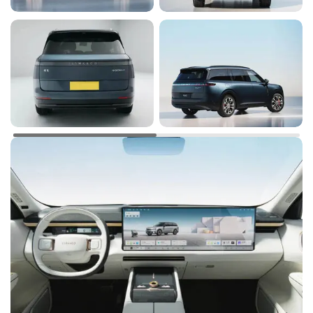
Крепление детского кресла (задний ряд)
Y
Y
Y
ISOFIX
Система помощи при выезде с парковки
Y
Y
Y
задним ходом
Активная подвеска
Y
Y
Y