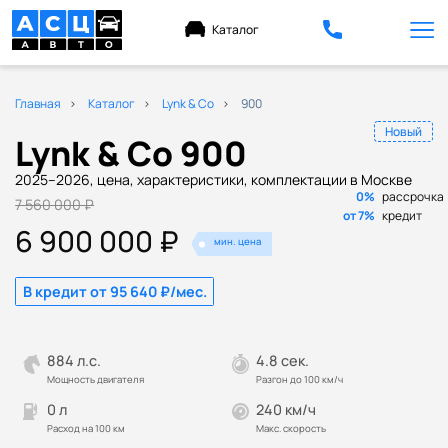
Каталог
Главная
Каталог
Lynk & Co
900
Новый
Lynk & Co 900
2025–2026, цена, характеристики, комплектации в Москве
0%
рассрочка
7 560 000 ₽
от 7%
кредит
6 900 000 ₽
мин. цена
В кредит от 95 640 ₽/мес.
884 л.с.
4.8 сек.
Мощность двигателя
Разгон до 100 км/ч
0 л
240 км/ч
Расход на 100 км
Макс. скорость