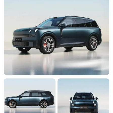
Система удержания в полосе
Y
Y
Y
Система стабилизации (ESP)
Y
Y
Y
Система контроля слепых зон
Y
Y
Y
Подушки безопасности боковые
Y
Y
Y
Подушка безопасности водителя
Y
Y
Y
Ламинированные боковые стекла
Y
Y
Y
Подушка безопасности пассажира
Y
Y
Y
Антиблокировочная система (ABS)
Y
Y
Y
Подушка безопасности центральная
Y
Y
Y
Антипробуксовочная система (ASR)
Y
Y
Y
Система предотвращения столкновения
Y
Y
Y
Подушки безопасности боковые задние
Y
Y
Y
Система распознавания дорожных знаков
Y
Y
Y
Система предупреждения о столкновении
Y
Y
Y
Подушки безопасности оконные (шторки)
Y
Y
Y
Система помощи при старте в гору (HSA)
Y
Y
Y
Система помощи при торможении (BAS; EBD)
Y
Y
Y
Система предупреждения о выезде из полосы
Y
Y
Y