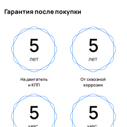
Гарантия после покупки
5
5
лет
лет
На двигатель
От сквозной
и КПП
коррозии
5
5
мес.
мес.