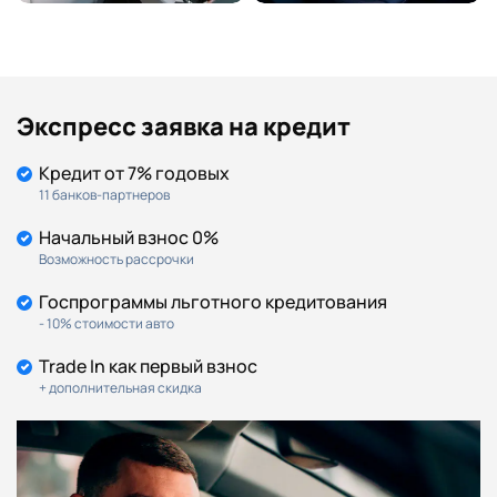
Датчик дождя
Y
Y
Виртуальная панель приборов 10.25"
Y
Y
Bluetooth (телефон и потоковое аудио)
Y
Y
Экспресс заявка на кредит
Кредит от 7% годовых
11 банков-партнеров
Начальный взнос 0%
Возможность рассрочки
Госпрограммы льготного кредитования
- 10% стоимости авто
Trade In как первый взнос
+ дополнительная скидка