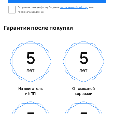
Отправляя данную форму Вы даете
согласие на обработку
своих
персональных данных
Гарантия после покупки
5
5
лет
лет
На двигатель
От сквозной
и КПП
коррозии