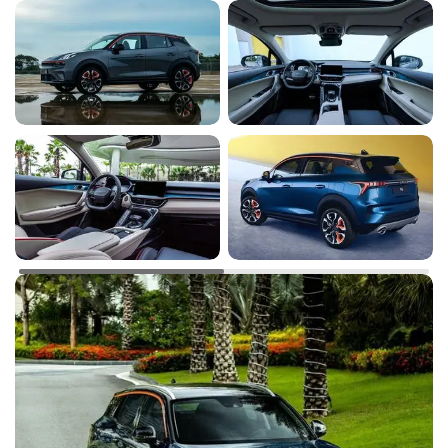
Система предупреждения о лобовом столкновении
Y
Y
(FCW)
Система предупреждения о столкновении сзади (RCW)
Y
Y
Система предупреждения о быстром приближении
Y
Y
автомобиля (CVW)
Напоминание о непристегнутом ремне безопасности
Y
Y
Датчик износа тормозных колодок
Y
Y
Isofix
Y
Y
Интеллектуальная система управления освещением
Y
Y
(автоматическое переключение ближний/дальний свет)
Полностью светодиодные фары ближнего и дальнего
Y
Y
света
Светодиодные дневные ходовые огни
Y
Y
Светодиодные комбинированные задние фонари
Y
Y
Фоновая подсветка интерьера
Y
Y
Сдвижная панорамная крыша
Y
Y
Компактное запасное колесо
Y
Y
Защита двигателя
Y
Y
Спортивные передние сиденья
Y
Y