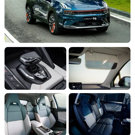
Воздуховоды второго ряда кресел
Y
Y
Задний центральный подлокотник с подстаканниками
Y
Y
Система бесключевого доступа (включая запуск
Y
Y
двигателя)
Ключ дистанционного управления
Y
Y
Передние и задние датчики парковки
Y
Y
Система автоматической парковки
Y
Y
Электропривод водительского кресла по 10
Y
Y
направлениям (включая поясничную опору)
Обогрев передних сидений
Y
Y
Электропривод крышки багажника
Y
Y
Многофункциональное кожаное рулевое колесо с
Y
Y
регулировкой по высоте и вылету
Рулевое колесо с подрулевыми переключателями
Y
Y
скоростей
Боковые зеркала с электроприводом, обогревом и
Y
Y
электроскладыванием
Электрические стеклоподъемники с автоматическим
Y
Y
режимом (с защитой от защемления)