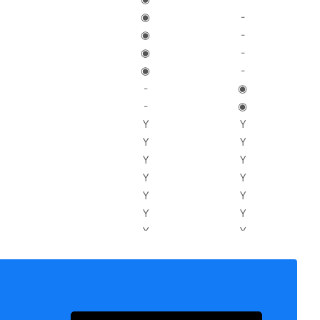
◉
-
◉
-
◉
-
◉
-
-
◉
-
◉
Y
Y
Y
Y
Y
Y
Y
Y
Y
Y
Y
Y
Y
Y
Y
Y
Y
Y
Y
Y
Y
Y