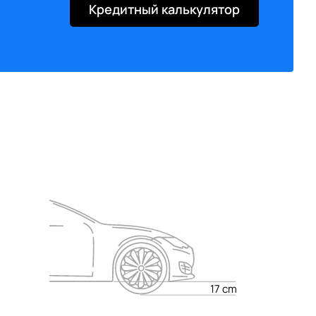
Y
Y
Кредитный калькулятор
Y
Y
Y
Y
Y
Y
Y
Y
Y
Y
Y
Y
Y
Y
Y
Y
Y
Y
Y
Y
Y
Y
Y
Y
Y
Y
Y
Y
Y
Y
Y
Y
17 cm
Y
Y