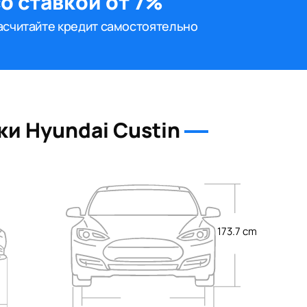
о ставкой от 7%
асчитайте кредит самостоятельно
и Hyundai Custin
173.7 cm