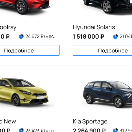
oolray
Hyundai Solaris
90 ₽
1 518 000 ₽
24 672 ₽/мес.
21 04
Подробнее
Подробнее
ed New
Kia Sportage
00 ₽
2 264 900 ₽
23 423 ₽/мес.
31 39