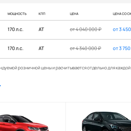
МОЩНОСТЬ
КПП
ЦЕНА
ЦЕНА СО С
170 л.с.
AT
от
4 040 000
₽
от
3 45
170 л.с.
AT
от
4 340 000
₽
от
3 750
ендуемой розничной цены и расчитывается отдельно для каждо