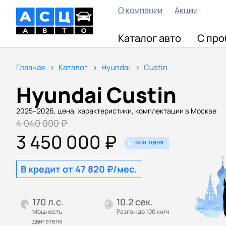
О компании
Акции
Каталог авто
С про
Главная
Каталог
Hyundai
Custin
Hyundai Custin
2025–2026, цена, характеристики, комплектации в Москве
4 040 000 ₽
3 450 000 ₽
мин. цена
В кредит от 47 820 ₽/мес.
170 л.с.
10.2 сек.
Мощность
Разгон до 100 км/ч
двигателя