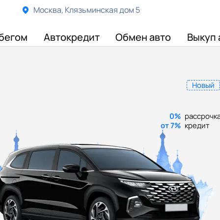
Москва, Клязьминская дом 5
бегом
Автокредит
Обмен авто
Выкуп 
Новый
0%
рассрочк
от 7%
кредит