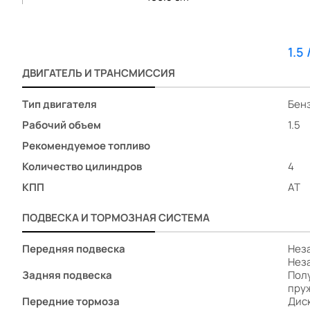
Аудиосистема
Мультимедиа система с ЖК-экраном
Иммобилайзер
1.5
Центральный замок
Датчик давления в шинах
ДВИГАТЕЛЬ И ТРАНСМИССИЯ
Система стабилизации (ESP)
Тип двигателя
Бен
Подушка безопасности водителя
Подушка безопасности пассажира
Рабочий объем
1.5
Антиблокировочная система (ABS)
Рекомендуемое топливо
Подушки безопасности оконные (шторки)
Количество цилиндров
4
Система помощи при старте в гору (HSA)
КПП
AT
Система помощи при торможении (BAS; EBD)
Крепление детского кресла (задний ряд) ISOFIX
ПОДВЕСКА И ТОРМОЗНАЯ СИСТЕМА
Передняя подвеска
Нез
Нез
Задняя подвеска
Пол
пру
Передние тормоза
Дис