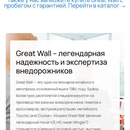
пробегом с гарантией. Перейти в каталог →
Great Wall – легендарная
надежность и экспертиза
внедорожников
Great Wall — это один из пионеров китайского
автопрома, основанный еще в 1984 году. Бренд
более трех десятилетий специализируется на
производстве рамных внедорожников, пикапов и
кроссоверов, заслужив репутацию «китайского
Toyota Land Cruiser». Модели Great Wall (включая
легендарный Hover H3, H5, пикап Wingle 7)
отличаются усиленной ходовой частью, высоким