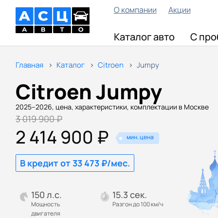
О компании
Акции
Каталог авто
С про
Главная
Каталог
Citroen
Jumpy
Citroen Jumpy
2025–2026, цена, характеристики, комплектации в Москве
3 019 900 ₽
2 414 900 ₽
мин. цена
В кредит от 33 473 ₽/мес.
150 л.с.
15.3 сек.
Мощность
Разгон до 100 км/ч
двигателя