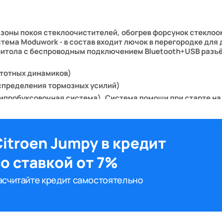
 зоны покоя стеклоочистителей, обогрев форсунок стекло
тема Moduwork - в состав входит лючок в перегородке для
тола с беспроводным подключением Bluetooth+USB разъё
стотных динамиков)
аспределения тормозных усилий)
пробуксовочная система). Система помощи при старте на п
ажира
рания при движении, ключ c дистанционным управлением
ор инструментов для ремонта колеса
itroen Jumpy в кредит
о ставкой от 7%
0°
асчитайте кредит самостоятельно
й, колпаки зеркал заднего вида, боковые молдинги
(ZRM0); Серый "Gris Shark M. (9PM0); Чёрный "Noir Perla Ne