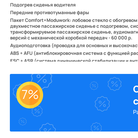
Подогрев сиденья водителя
Передние противотуманные фары
Пакет Comfort+Moduwork: лобовое стекло с обогревом
двухместное пассажирское сиденье с подогревом, сис
трансформируемое пассажирское сиденье, аудиомагни
версий с механической коробкой передач - 60 000 р.
Аудиоподготовка (проводка для основных и высокоча
ABS + AFU (антиблокировочная система с функцией р
ESC + ASR (система динамической стабилизации и анти
Фронтальные подушки безопасности водителя и пасс
Центральный замок с функцией автоматического запи
Вещевое отделение (бокс) под креслом водителя, наб
C
7%
Полноразмерное запасное колесо, стальной диск
с
Правая сдвижная боковая дверь
Задние распашные двери 50/50, открывающиеся на 18
Р
Неокрашенные передний и задний бампер, ручки двере
Окраска акрил: Белый "Blanc Icy"
Окраска "металлик": Серебристый "Gris Aluminium" М. 
"Gris Shark" М. - 30 000 р.