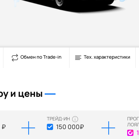
Обмен по Trade-in
Тех. характеристики
py и цены
ТРЕЙД-ИН
ПРО
ЛОЯ
 ₽
150 000
₽