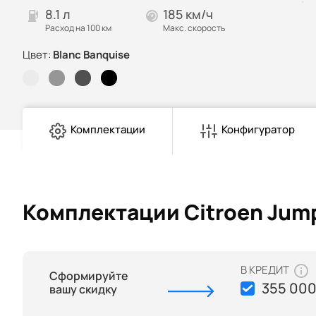
8.1 л
185 км/ч
Расход на 100 км
Макс. скорость
Цвет:
Blanc Banquise
Комплектации
Конфигуратор
Комплектации Citroen Jum
В КРЕДИТ
Сформируйте
355 000
вашу скидку