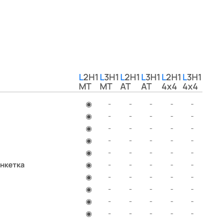
 - 30 000 р.
 бака
L2H1
L3H1
L2H1
L3H1
L2H1
L3H1
MT
MT
AT
AT
4x4
4x4
 бака
◉
-
-
-
-
-
◉
-
-
-
-
-
◉
-
-
-
-
-
◉
-
-
-
-
-
◉
-
-
-
-
-
анкетка
◉
-
-
-
-
-
◉
-
-
-
-
-
◉
-
-
-
-
-
◉
-
-
-
-
-
◉
-
-
-
-
-