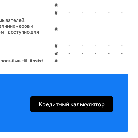
◉
-
-
-
-
-
◉
-
-
-
-
-
омывателей,
 длинномеров и
◉
-
-
-
-
-
м - доступно для
◉
-
-
-
-
-
◉
-
-
-
-
-
одъёме Hill Assist
◉
-
-
-
-
-
◉
-
-
-
-
-
◉
-
-
-
-
-
◉
-
-
-
-
-
◉
-
-
-
-
-
◉
-
-
-
-
-
Кредитный калькулятор
◉
-
-
-
-
-
◉
-
-
-
-
-
◉
-
-
-
-
-
ra" (9VM0); Серый
◉
-
-
-
-
-