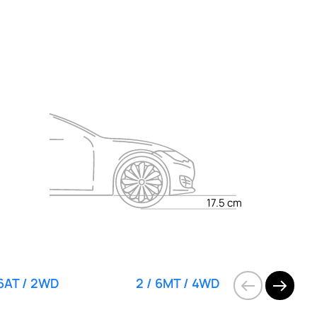
◉
-
-
-
-
-
◉
-
-
-
-
-
◉
-
-
-
-
-
◉
-
-
-
-
-
◉
-
-
-
-
-
◉
-
◉
-
◉
-
◉
-
-
-
-
-
-
◉
◉
◉
◉
◉
-
◉
◉
◉
◉
◉
-
◉
◉
◉
◉
◉
-
◉
◉
-
◉
-
17.5 cm
-
◉
◉
◉
◉
◉
анкетка
-
◉
◉
-
◉
-
-
◉
-
-
◉
-
-
◉
-
-
◉
-
-
◉
◉
◉
◉
◉
 6AT / 2WD
2 / 6MT / 4WD
2 /
-
◉
-
-
◉
◉
-
◉
◉
◉
◉
◉