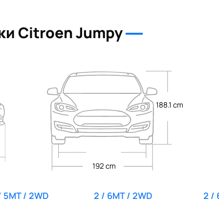
мерные колпаки колёс
75 мм, запасное колесо
ки Citroen Jumpy
для подключения доп. оборудования - 12 000 р.
 рулевого управления
188.1 cm
дителя и пассажира
ревом, датчик температуры
огнями (стандартная лампа)
м на подрулевом джойстике
по высоте, без подлокотника. Двухместная пассажирская б
192 cm
з подогрева
ерый)
 / 5MT / 2WD
2 / 6MT / 2WD
2 /