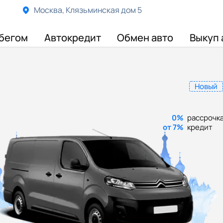
Москва, Клязьминская дом 5
бегом
Автокредит
Обмен авто
Выкуп 
Новый
0%
рассрочк
от 7%
кредит