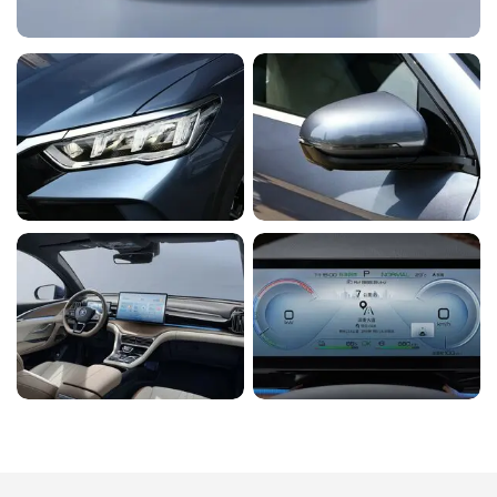
Вентиляция и подогрев передних сидений
Y
ИНТЕРЬЕР
Двухзонный автоматический кондиционер с постоянной
Y
температурой
Кожаная обивка сидений
Кондиционер для заднего ряда сидений
Y
8,8-дюймовая подвижная ЖК-приборная панель
Фильтр очистки PM2.5
Y
Функция навигации по приборам
Дистанционный режим высокотемпературной дезинфекции
Y
Мягкий центральный подлокотник под приборной панелью
Ручная регулировка руля в 4-х направлениях
Y
Задний центральный подлокотник (с двойными
Многофункциональное управление на руле
Y
подстаканниками)
Электростеклоподъемники 4-х дверей с дистанционным
Задние сиденья со складыванием 4:6
Y
управлением и подъемник с одной кнопкой
Регулировка угла наклона заднего сиденья
Электроотпирание задней двери
Y
Задний независимый скрытый подголовник
Газовая пружина открывания переднего люка
Y
Солнцезащитные козырьки водителя и переднего пассажира
Электрическая разблокировка крышки зарядного порта
Y
(с косметическим зеркалом и подсветкой)
Дистанционное управление двигателем/кондиционером
Y
Внутреннее зеркало заднего вида без рамки
Ящик для хранения
Интерфейс USB в переднем ряду (1 для данных + 1 для
Y
зарядки)
Задний порт USB (2 зарядки)
Y
Электропитание автомобиля 12В
Y
Очечник
Y