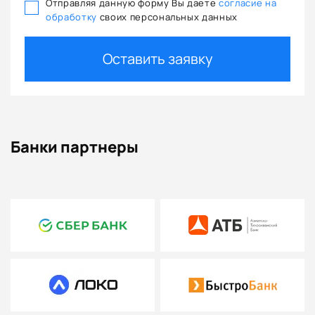
Отправляя данную форму Вы даете
согласие на
Функция навигации по приборам
Y
обработку
своих персональных данных
Мягкий центральный подлокотник под приборной панелью
Y
Задний центральный подлокотник (с двойными
Y
Оставить заявку
подстаканниками)
Задние сиденья со складыванием 4:6
Y
Регулировка угла наклона заднего сиденья
Y
Задний независимый скрытый подголовник
Y
Солнцезащитные козырьки водителя и переднего
Y
Банки партнеры
пассажира (с косметическим зеркалом и подсветкой)
Внутреннее зеркало заднего вида без рамки
Y
Ящик для хранения
Y