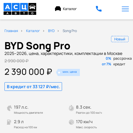
Каталог
Главная
Каталог
BYD
Song Pro
Новый
BYD Song Pro
2025–2026, цена, характеристики, комплектации в Москве
0%
рассрочка
2 990 000 ₽
от 7%
кредит
2 390 000 ₽
мин. цена
В кредит от 33 127 ₽/мес.
197 л.с.
8.3 сек.
Мощность двигателя
Разгон до 100 км/ч
2.9 л
170 км/ч
Расход на 100 км
Макс. скорость